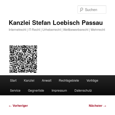
Zum
primären
Such
Inhalt
springen
Kanzlei Stefan Loebisch Passau
Internetrecht | IT-Recht | Urheberrecht | Wettbewerbsrecht | Wehrrecht
Hauptmenü
Start
Kanzlei
Anwalt
Rechtsgebiete
Vorträge
Service
Gegnerliste
Impressum
Datenschutz
Beitragsnavigation
←
Vorheriger
Nächster
→