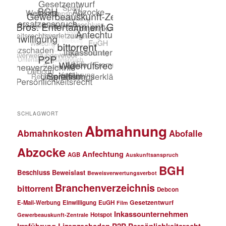
SCHLAGWORT
Abmahnung
Abmahnkosten
Abofalle
Abzocke
Anfechtung
AGB
Auskunftsanspruch
BGH
Beschluss
Beweislast
Beweisverwertungsverbot
Branchenverzeichnis
bittorrent
Debcon
Gesetzentwurf
E-Mail-Werbung
Einwilligung
EuGH
Film
Inkassounternehmen
Hotspot
Gewerbeauskunft-Zentrale