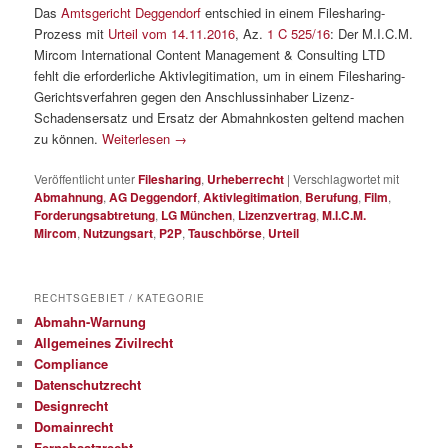
Das
Amtsgericht Deggendorf
entschied in einem Filesharing-
Prozess mit
Urteil vom 14.11.2016
, Az.
1 C 525/16
: Der M.I.C.M.
Mircom International Content Management & Consulting LTD
fehlt die erforderliche Aktivlegitimation, um in einem Filesharing-
Gerichtsverfahren gegen den Anschlussinhaber Lizenz-
Schadensersatz und Ersatz der Abmahnkosten geltend machen
zu können.
Weiterlesen
→
Veröffentlicht unter
Filesharing
,
Urheberrecht
|
Verschlagwortet mit
Abmahnung
,
AG Deggendorf
,
Aktivlegitimation
,
Berufung
,
Film
,
Forderungsabtretung
,
LG München
,
Lizenzvertrag
,
M.I.C.M.
Mircom
,
Nutzungsart
,
P2P
,
Tauschbörse
,
Urteil
RECHTSGEBIET / KATEGORIE
Abmahn-Warnung
Allgemeines Zivilrecht
Compliance
Datenschutzrecht
Designrecht
Domainrecht
Fernabsatzrecht