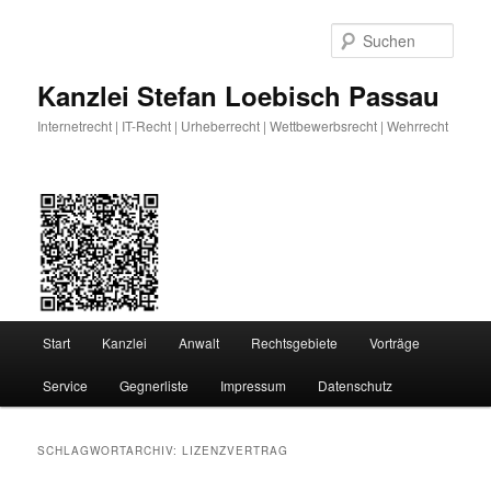
Zum
Zum
primären
sekundären
Such
Inhalt
Inhalt
springen
springen
Kanzlei Stefan Loebisch Passau
Internetrecht | IT-Recht | Urheberrecht | Wettbewerbsrecht | Wehrrecht
Hauptmenü
Start
Kanzlei
Anwalt
Rechtsgebiete
Vorträge
Service
Gegnerliste
Impressum
Datenschutz
SCHLAGWORTARCHIV:
LIZENZVERTRAG