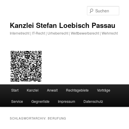
Zum
Zum
primären
sekundären
Such
Inhalt
Inhalt
springen
springen
Kanzlei Stefan Loebisch Passau
Internetrecht | IT-Recht | Urheberrecht | Wettbewerbsrecht | Wehrrecht
Hauptmenü
Start
Kanzlei
Anwalt
Rechtsgebiete
Vorträge
Service
Gegnerliste
Impressum
Datenschutz
SCHLAGWORTARCHIV:
BERUFUNG