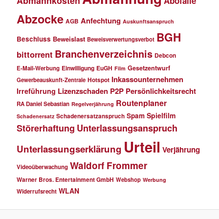
Abmahnkosten
Abofalle
Abzocke
Anfechtung
AGB
Auskunftsanspruch
BGH
Beschluss
Beweislast
Beweisverwertungsverbot
Branchenverzeichnis
bittorrent
Debcon
Einwilligung
EuGH
Gesetzentwurf
E-Mail-Werbung
Film
Inkassounternehmen
Gewerbeauskunft-Zentrale
Hotspot
Lizenzschaden
P2P
Persönlichkeitsrecht
Irreführung
Routenplaner
RA Daniel Sebastian
Regelverjährung
Spielfilm
Spam
Schadenersatzanspruch
Schadenersatz
Störerhaftung
Unterlassungsanspruch
Urteil
Unterlassungserklärung
Verjährung
Waldorf Frommer
Videoüberwachung
Warner Bros. Entertainment GmbH
Webshop
Werbung
WLAN
Widerrufsrecht