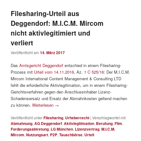
Filesharing-Urteil aus
Deggendorf: M.I.C.M. Mircom
nicht aktivlegitimiert und
verliert
Veröffentlicht am
14. März 2017
Das
Amtsgericht Deggendorf
entschied in einem Filesharing-
Prozess mit
Urteil vom 14.11.2016
, Az.
1 C 525/16
: Der M.I.C.M.
Mircom International Content Management & Consulting LTD
fehlt die erforderliche Aktivlegitimation, um in einem Filesharing-
Gerichtsverfahren gegen den Anschlussinhaber Lizenz-
Schadensersatz und Ersatz der Abmahnkosten geltend machen
zu können.
Weiterlesen
→
Veröffentlicht unter
Filesharing
,
Urheberrecht
|
Verschlagwortet mit
Abmahnung
,
AG Deggendorf
,
Aktivlegitimation
,
Berufung
,
Film
,
Forderungsabtretung
,
LG München
,
Lizenzvertrag
,
M.I.C.M.
Mircom
,
Nutzungsart
,
P2P
,
Tauschbörse
,
Urteil