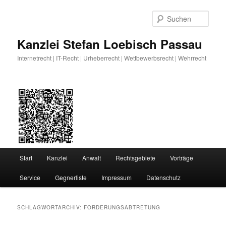
Zum
Zum
primären
sekundären
Such
Inhalt
Inhalt
springen
springen
Kanzlei Stefan Loebisch Passau
Internetrecht | IT-Recht | Urheberrecht | Wettbewerbsrecht | Wehrrecht
Hauptmenü
Start
Kanzlei
Anwalt
Rechtsgebiete
Vorträge
Service
Gegnerliste
Impressum
Datenschutz
SCHLAGWORTARCHIV:
FORDERUNGSABTRETUNG