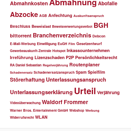
Abmahnung
Abmahnkosten
Abofalle
Abzocke
Anfechtung
AGB
Auskunftsanspruch
BGH
Beschluss
Beweislast
Beweisverwertungsverbot
Branchenverzeichnis
bittorrent
Debcon
Einwilligung
EuGH
Gesetzentwurf
E-Mail-Werbung
Film
Inkassounternehmen
Gewerbeauskunft-Zentrale
Hotspot
Lizenzschaden
P2P
Persönlichkeitsrecht
Irreführung
Routenplaner
RA Daniel Sebastian
Regelverjährung
Spielfilm
Spam
Schadenersatzanspruch
Schadenersatz
Störerhaftung
Unterlassungsanspruch
Urteil
Unterlassungserklärung
Verjährung
Waldorf Frommer
Videoüberwachung
Warner Bros. Entertainment GmbH
Webshop
Werbung
WLAN
Widerrufsrecht