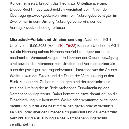
Kunden einsetzt, braucht das Recht zur Unterlizenzierung.
Dieses Recht muss ausdrücklich vereinbart sein. Nach dem
Übertragungszweckgedanken räumt ein Nutzungsberechtigter im
Zweifel nur in dem Umfang Nutzungsrechte ein, den der
Vertragszweck unbedingt erfordert.
Microstock-Portale und Urhebernennung:
Nach dem BGH-
Urteil vom 15.06.2023 (Az.
I ZR 179/22
) kann ein Urheber in AGB
auf die Nennung seines Namens verzichten – aber nur unter
bestimmten Voraussetzungen. Im Rahmen der Gesamtabwägung
sind sowohl die Interessen von Urheber und Vertragspartner als
auch die jeweiligen vertragsrelevanten Umstände wie die Art des
Werks sowie der Zweck und die Dauer der Vereinbarung in den
Blick zu nehmen. Zu berücksichtigen sind der sachliche und
zeitliche Umfang der in Rede stehenden Einschränkung des
Namensnennungsrechts. Dabei kommt es etwa darauf an, ob die
Einschränkung nur bestimmte Werke oder bestimmte Nutzungen
betrifft und nur für eine bestimmte Zeit gelten oder widerruflich
sein soll oder aber der Urheber sich pauschal und dauerhaft zum
Verzicht auf die Ausübung seines Namensnennungsrechts
verpflichtet hat.