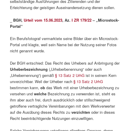
selbstständige Ausführungen des Zitierenden und der
Erleichterung der geistigen Auseinandersetzung dienen sollen.
_ BGH,
Urteil vom 15.06.2023
, Az.
I ZR 179/22
– „Microstock-
Portal“
Ein Berufsfotograf vermarktete seine Bilder über ein Microstock-
Portal und klagte, weil sein Name bei der Nutzung seiner Fotos
nicht genannt wurde.
Der BGH entschied: Das Recht des Urhebers auf Anbringung der
Urheberbezeichnung
(„Urheberbenennung“ oder auch
„Urhebernennung“) gemäß
§ 13 Satz 2 UrhG
ist in seinem Kern
unverzichtbar. Weil der Urheber nach
§ 13 Satz 2 UrhG
bestimmen kann,
ob
das Werk mit einer Urheberbezeichnung zu
versehen und
welche
Bezeichnung zu verwenden ist, steht es
ihm aber auch frei, durch ausdrücklich oder stillschweigend
getroffene vertragliche Vereinbarungen mit dem Werkverwerter
auf die Ausübung dieses Rechts zu
verzichten
oder in dieses
Recht beeinträchtigende Nutzungen einzuwilligen.
Solche Vereinbarungen unterliegen allerdings Grenzen, deren