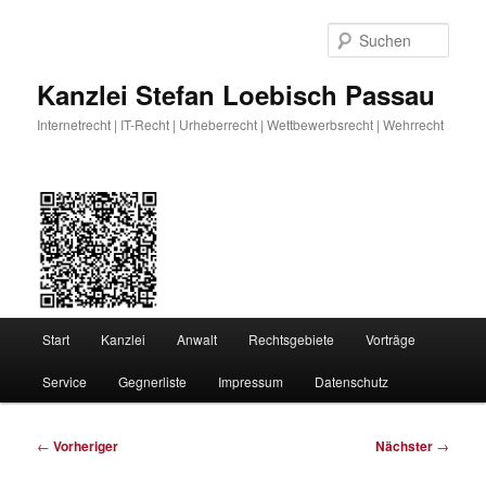
Zum
primären
Such
Inhalt
springen
Kanzlei Stefan Loebisch Passau
Internetrecht | IT-Recht | Urheberrecht | Wettbewerbsrecht | Wehrrecht
Hauptmenü
Start
Kanzlei
Anwalt
Rechtsgebiete
Vorträge
Service
Gegnerliste
Impressum
Datenschutz
Beitragsnavigation
←
Vorheriger
Nächster
→