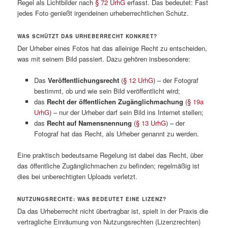
Regel als Lichtbilder nach
§ 72 UrhG
erfasst. Das bedeutet: Fast
jedes Foto genießt irgendeinen urheberrechtlichen Schutz.
WAS SCHÜTZT DAS URHEBERRECHT KONKRET?
Der Urheber eines Fotos hat das alleinige Recht zu entscheiden,
was mit seinem Bild passiert. Dazu gehören insbesondere:
Das
Veröffentlichungsrecht
(
§ 12 UrhG
) – der Fotograf
bestimmt, ob und wie sein Bild veröffentlicht wird;
das
Recht der öffentlichen Zugänglichmachung
(
§ 19a
UrhG
) – nur der Urheber darf sein Bild ins Internet stellen;
das
Recht auf Namensnennung
(
§ 13 UrhG
) – der
Fotograf hat das Recht, als Urheber genannt zu werden.
Eine praktisch bedeutsame Regelung ist dabei das Recht, über
das öffentliche Zugänglichmachen zu befinden; regelmäßig ist
dies bei unberechtigten Uploads verletzt.
NUTZUNGSRECHTE: WAS BEDEUTET EINE LIZENZ?
Da das Urheberrecht nicht übertragbar ist, spielt in der Praxis die
vertragliche Einräumung von Nutzungsrechten (Lizenzrechten)