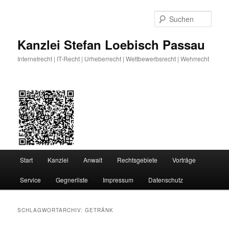
Zum
Zum
primären
sekundären
Such
Inhalt
Inhalt
springen
springen
Kanzlei Stefan Loebisch Passau
Internetrecht | IT-Recht | Urheberrecht | Wettbewerbsrecht | Wehrrecht
Hauptmenü
Start
Kanzlei
Anwalt
Rechtsgebiete
Vorträge
Service
Gegnerliste
Impressum
Datenschutz
SCHLAGWORTARCHIV:
GETRÄNK