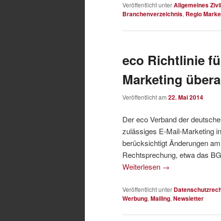
Veröffentlicht unter
Allgemeines Zivi
Branchenverzeichnis
,
Regio Mark
eco Richtlinie f
Marketing übera
Veröffentlicht am
22. Mai 2014
Der eco Verband der deutschen I
zulässiges E-Mail-Marketing in
berücksichtigt Änderungen a
Rechtsprechung, etwa das BGH
Weiterlesen
→
Veröffentlicht unter
Datenschutzrech
Werbung
,
Mailing
,
Newsletter