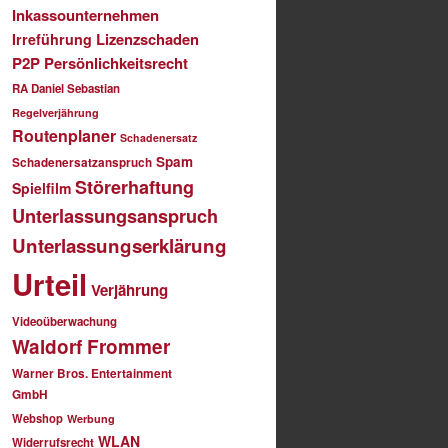
Inkassounternehmen
Lizenzschaden
Irreführung
P2P
Persönlichkeitsrecht
RA Daniel Sebastian
Regelverjährung
Routenplaner
Schadenersatz
Spam
Schadenersatzanspruch
Störerhaftung
Spielfilm
Unterlassungsanspruch
Unterlassungserklärung
Urteil
Verjährung
Videoüberwachung
Waldorf Frommer
Warner Bros. Entertainment
GmbH
Webshop
Werbung
WLAN
Widerrufsrecht