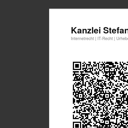
Zum
Zum
primären
sekundären
Inhalt
Inhalt
Kanzlei Stefa
springen
springen
Internetrecht | IT-Recht | Urhe