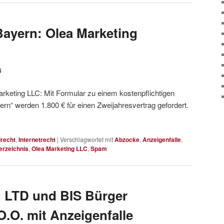
ayern: Olea Marketing
4
rketing LLC: Mit Formular zu einem kostenpflichtigen
rn“ werden 1.800 € für einen Zweijahresvertrag gefordert.
lrecht
,
Internetrecht
|
Verschlagwortet mit
Abzocke
,
Anzeigenfalle
,
rzeichnis
,
Olea Marketing LLC
,
Spam
g LTD und BIS Bürger
O.O. mit Anzeigenfalle