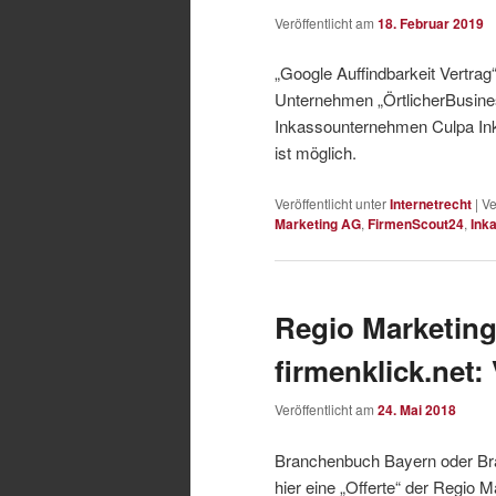
Veröffentlicht am
18. Februar 2019
„Google Auffindbarkeit Vertr
Unternehmen „ÖrtlicherBusine
Inkassounternehmen Culpa Ink
ist möglich.
Veröffentlicht unter
Internetrecht
|
Ve
Marketing AG
,
FirmenScout24
,
Ink
Regio Marketing
firmenklick.net:
Veröffentlicht am
24. Mai 2018
Branchenbuch Bayern oder Bra
hier eine „Offerte“ der Regio