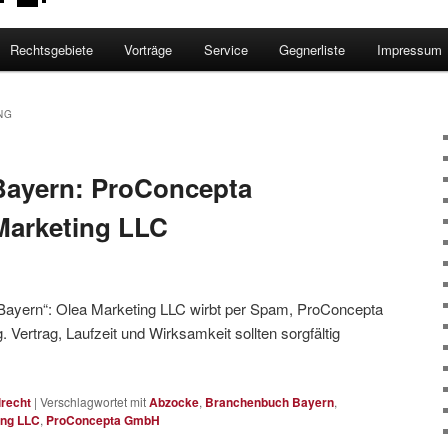
Rechtsgebiete
Vorträge
Service
Gegnerliste
Impressum
NG
ayern: ProConcepta
Marketing LLC
ayern“: Olea Marketing LLC wirbt per Spam, ProConcepta
Vertrag, Laufzeit und Wirksamkeit sollten sorgfältig
→
lrecht
|
Verschlagwortet mit
Abzocke
,
Branchenbuch Bayern
,
ing LLC
,
ProConcepta GmbH