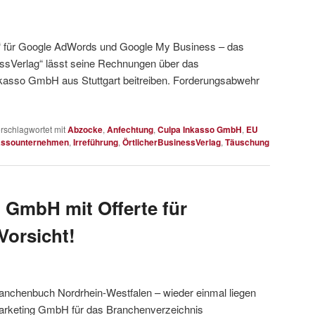
ag“ für Google AdWords und Google My Business – das
ssVerlag“ lässt seine Rechnungen über das
asso GmbH aus Stuttgart beitreiben. Forderungsabwehr
rschlagwortet mit
Abzocke
,
Anfechtung
,
Culpa Inkasso GmbH
,
EU
assounternehmen
,
Irreführung
,
ÖrtlicherBusinessVerlag
,
Täuschung
 GmbH mit Offerte für
 Vorsicht!
nchenbuch Nordrhein-Westfalen – wieder einmal liegen
 Marketing GmbH für das Branchenverzeichnis