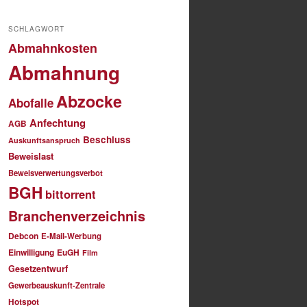
SCHLAGWORT
Abmahnkosten
Abmahnung
Abzocke
Abofalle
Anfechtung
AGB
Beschluss
Auskunftsanspruch
Beweislast
Beweisverwertungsverbot
BGH
bittorrent
Branchenverzeichnis
Debcon
E-Mail-Werbung
Einwilligung
EuGH
Film
Gesetzentwurf
Gewerbeauskunft-Zentrale
Hotspot