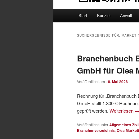
Hauptmenü
Start
Kanzlei
Anwalt
SUCHERGEBNISSE FÜR:
MARKETI
Branchenbuch B
GmbH für Olea 
Veröffentlicht am
18. Mai 2026
Rechnung für „Branchenbuch B
GmbH stellt 1.800‑€‑Rechnung. 
geprüft werden.
Weiterlesen
Veröffentlicht unter
Allgemeines Zivi
Branchenverzeichnis
,
Olea Market