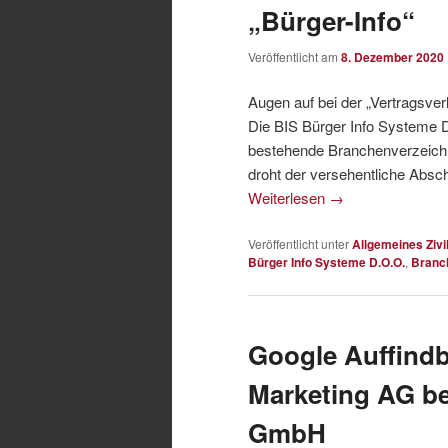
„Bürger-Info“
Veröffentlicht am
8. Dezember 2020
Augen auf bei der „Vertragsve
Die BIS Bürger Info Systeme D.
bestehende Branchenverzeichni
droht der versehentliche Absc
Weiterlesen
→
Veröffentlicht unter
Allgemeines Zivi
Bürger Info Systeme D.O.O.
,
Branc
Google Auffindb
Marketing AG be
GmbH