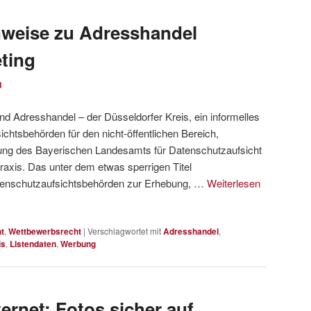
eise zu Adresshandel
ting
3
nd Adresshandel – der Düsseldorfer Kreis, ein informelles
htsbehörden für den nicht-öffentlichen Bereich,
hrung des Bayerischen Landesamts für Datenschutzaufsicht
axis. Das unter dem etwas sperrigen Titel
enschutzaufsichtsbehörden zur Erhebung, …
Weiterlesen
t
,
Wettbewerbsrecht
|
Verschlagwortet mit
Adresshandel
,
is
,
Listendaten
,
Werbung
ternet: Fotos sicher auf