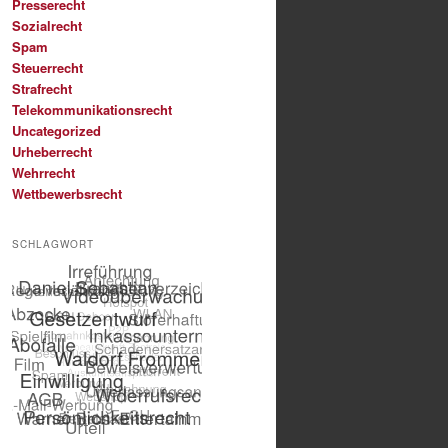
Presserecht
Sozialrecht
Spam
Steuerrecht
Strafrecht
Telekommunikationsrecht
Uncategorized
Urheberrecht
Wehrrecht
Wettbewerbsrecht
SCHLAGWORT