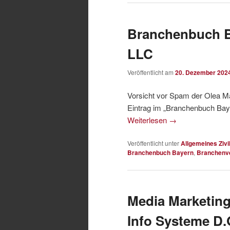
Branchenbuch B
LLC
Veröffentlicht am
20. Dezember 202
Vorsicht vor Spam der Olea Ma
Eintrag im „Branchenbuch Baye
Weiterlesen
→
Veröffentlicht unter
Allgemeines Zivi
Branchenbuch Bayern
,
Branchenve
Media Marketin
Info Systeme D.