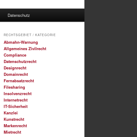
Datenschutz
RECHTSGEBIET / KATEGORIE
Abmahn-Warnung
Allgemeines Zivilrecht
Compliance
Datenschutzrecht
Designrecht
Domainrecht
Fernabsatzrecht
Filesharing
Insolvenzrecht
Internetrecht
IT-Sicherheit
Kanzlei
Kunstrecht
Markenrecht
Mietrecht