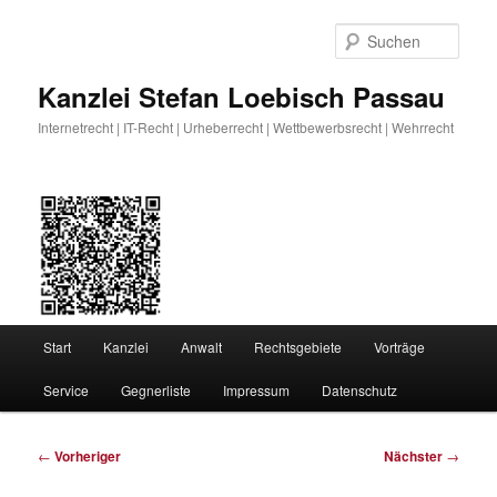
Zum
primären
Such
Inhalt
springen
Kanzlei Stefan Loebisch Passau
Internetrecht | IT-Recht | Urheberrecht | Wettbewerbsrecht | Wehrrecht
Hauptmenü
Start
Kanzlei
Anwalt
Rechtsgebiete
Vorträge
Service
Gegnerliste
Impressum
Datenschutz
Beitragsnavigation
←
Vorheriger
Nächster
→