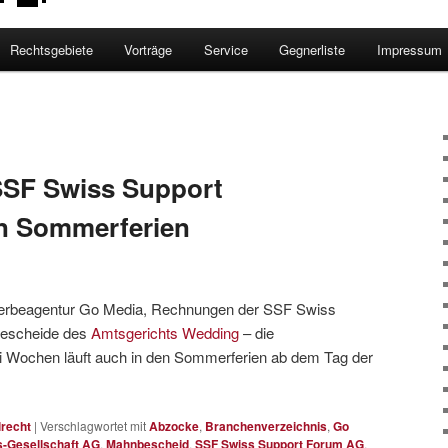
Rechtsgebiete
Vorträge
Service
Gegnerliste
Impressum
SF Swiss Support
n Sommerferien
erbeagentur Go Media, Rechnungen der SSF Swiss
escheide des
Amtsgerichts Wedding
– die
ei Wochen läuft auch in den Sommerferien ab dem Tag der
lrecht
|
Verschlagwortet mit
Abzocke
,
Branchenverzeichnis
,
Go
s-Gesellschaft AG
,
Mahnbescheid
,
SSF Swiss Support Forum AG
,