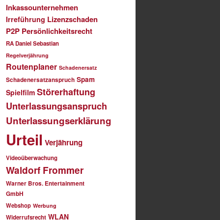
Inkassounternehmen
Lizenzschaden
Irreführung
P2P
Persönlichkeitsrecht
RA Daniel Sebastian
Regelverjährung
Routenplaner
Schadenersatz
Spam
Schadenersatzanspruch
Störerhaftung
Spielfilm
Unterlassungsanspruch
Unterlassungserklärung
Urteil
Verjährung
Videoüberwachung
Waldorf Frommer
Warner Bros. Entertainment
GmbH
Webshop
Werbung
WLAN
Widerrufsrecht