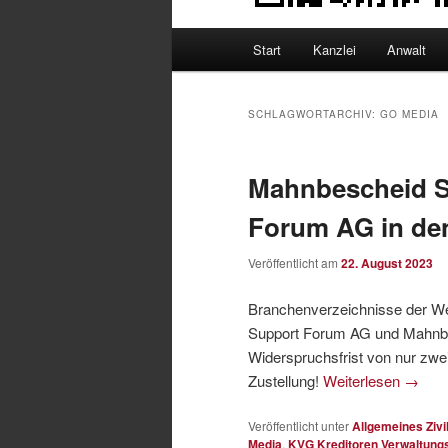
Hauptmenü
Start
Kanzlei
Anwalt
SCHLAGWORTARCHIV:
GO MEDIA
Mahnbescheid S
Forum AG in de
Veröffentlicht am
22. August 2023
Branchenverzeichnisse der W
Support Forum AG und Mahnb
Widerspruchsfrist von nur zw
Zustellung!
Weiterlesen
→
Veröffentlicht unter
Allgemeines Zivi
Media
,
KVG Kreditoren Verwaltung