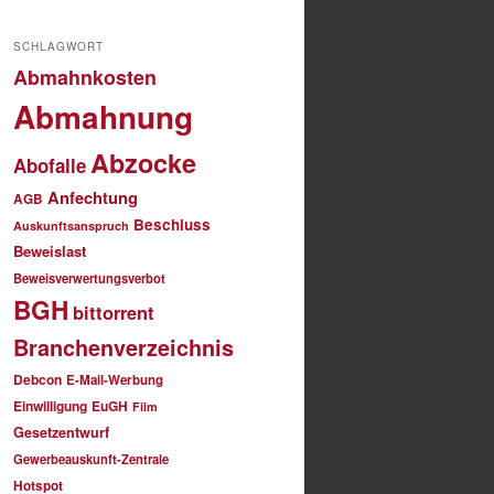
SCHLAGWORT
Abmahnkosten
Abmahnung
Abzocke
Abofalle
Anfechtung
AGB
Beschluss
Auskunftsanspruch
Beweislast
Beweisverwertungsverbot
BGH
bittorrent
Branchenverzeichnis
Debcon
E-Mail-Werbung
Einwilligung
EuGH
Film
Gesetzentwurf
Gewerbeauskunft-Zentrale
Hotspot