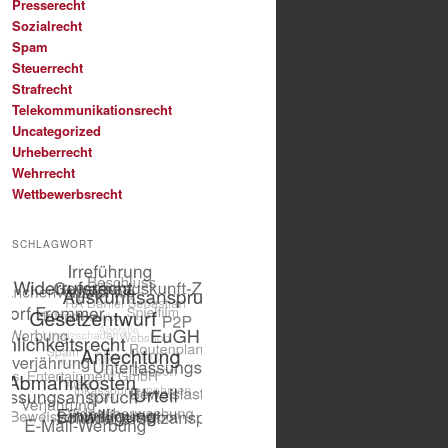
Presserecht
Sozialrecht
Spam
Steuerrecht
Strafrecht
Telekommunikationsrecht
Uncategorized
Urheberrecht
Wehrrecht
Wettbewerbsrecht
SCHLAGWORT