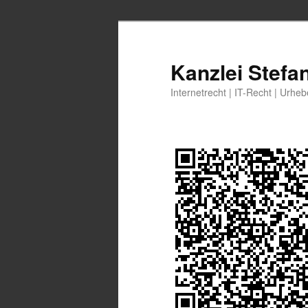
Zum
Zum
primären
sekundären
Inhalt
Inhalt
Kanzlei Stefa
springen
springen
Internetrecht | IT-Recht | Urhe