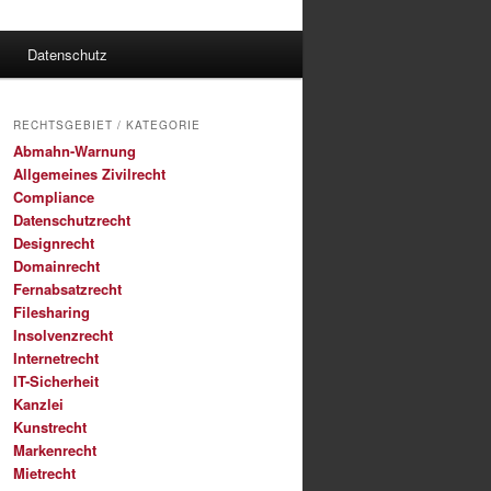
Datenschutz
RECHTSGEBIET / KATEGORIE
Abmahn-Warnung
Allgemeines Zivilrecht
Compliance
Datenschutzrecht
Designrecht
Domainrecht
Fernabsatzrecht
Filesharing
Insolvenzrecht
Internetrecht
IT-Sicherheit
Kanzlei
Kunstrecht
Markenrecht
Mietrecht