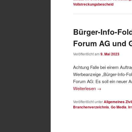
Vollstreckungsbescheid
Bürger-Info-Fol
Forum AG und 
Veröffentlicht am
9. Mai 2023
Achtung Falle bei einem Auftr
Werbeanzeige „Bürger-Info-Fo
Forum AG: Es soll ein neuer 
Weiterlesen
→
Veröffentlicht unter
Allgemeines Zivi
Branchenverzeichnis
,
Go Media
,
Ir