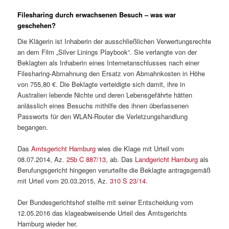
Filesharing durch erwachsenen Besuch – was war
geschehen?
Die Klägerin ist Inhaberin der ausschließlichen Verwertungsrechte
an dem Film „Silver Linings Playbook“. Sie verlangte von der
Beklagten als Inhaberin eines Internetanschlusses nach einer
Filesharing-Abmahnung den Ersatz von Abmahnkosten in Höhe
von 755,80 €. Die Beklagte verteidigte sich damit, ihre in
Australien lebende Nichte und deren Lebensgefährte hätten
anlässlich eines Besuchs mithilfe des ihnen überlassenen
Passworts für den WLAN-Router die Verletzungshandlung
begangen.
Das
Amtsgericht Hamburg
wies die Klage mit Urteil vom
08.07.2014, Az.
25b C 887/13
, ab. Das
Landgericht Hamburg
als
Berufungsgericht hingegen verurteilte die Beklagte antragsgemäß
mit Urteil vom 20.03.2015, Az.
310 S 23/14
.
Der Bundesgerichtshof stellte mit seiner Entscheidung vom
12.05.2016 das klageabweisende Urteil des Amtsgerichts
Hamburg wieder her.