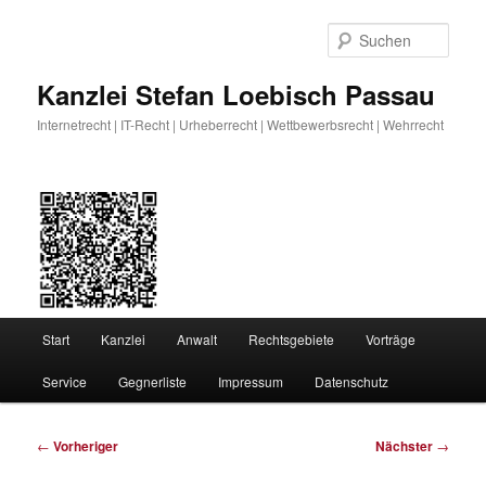
Zum
primären
Such
Inhalt
springen
Kanzlei Stefan Loebisch Passau
Internetrecht | IT-Recht | Urheberrecht | Wettbewerbsrecht | Wehrrecht
Hauptmenü
Start
Kanzlei
Anwalt
Rechtsgebiete
Vorträge
Service
Gegnerliste
Impressum
Datenschutz
Beitragsnavigation
←
Vorheriger
Nächster
→