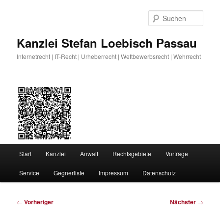
Zum
primären
Such
Inhalt
springen
Kanzlei Stefan Loebisch Passau
Internetrecht | IT-Recht | Urheberrecht | Wettbewerbsrecht | Wehrrecht
Hauptmenü
Start
Kanzlei
Anwalt
Rechtsgebiete
Vorträge
Service
Gegnerliste
Impressum
Datenschutz
Beitragsnavigation
←
Vorheriger
Nächster
→