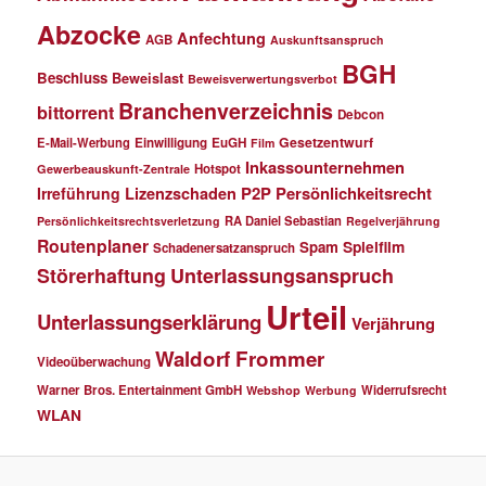
Abzocke
Anfechtung
AGB
Auskunftsanspruch
BGH
Beschluss
Beweislast
Beweisverwertungsverbot
Branchenverzeichnis
bittorrent
Debcon
Gesetzentwurf
E-Mail-Werbung
Einwilligung
EuGH
Film
Inkassounternehmen
Hotspot
Gewerbeauskunft-Zentrale
P2P
Persönlichkeitsrecht
Irreführung
Lizenzschaden
RA Daniel Sebastian
Persönlichkeitsrechtsverletzung
Regelverjährung
Routenplaner
Spielfilm
Spam
Schadenersatzanspruch
Störerhaftung
Unterlassungsanspruch
Urteil
Unterlassungserklärung
Verjährung
Waldorf Frommer
Videoüberwachung
Warner Bros. Entertainment GmbH
Widerrufsrecht
Webshop
Werbung
WLAN