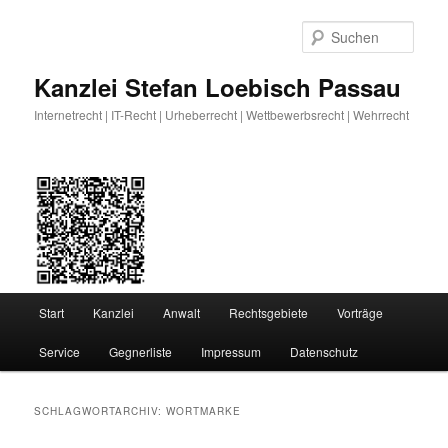
Zum
Zum
primären
sekundären
Such
Inhalt
Inhalt
springen
springen
Kanzlei Stefan Loebisch Passau
Internetrecht | IT-Recht | Urheberrecht | Wettbewerbsrecht | Wehrrecht
Hauptmenü
Start
Kanzlei
Anwalt
Rechtsgebiete
Vorträge
Service
Gegnerliste
Impressum
Datenschutz
SCHLAGWORTARCHIV:
WORTMARKE