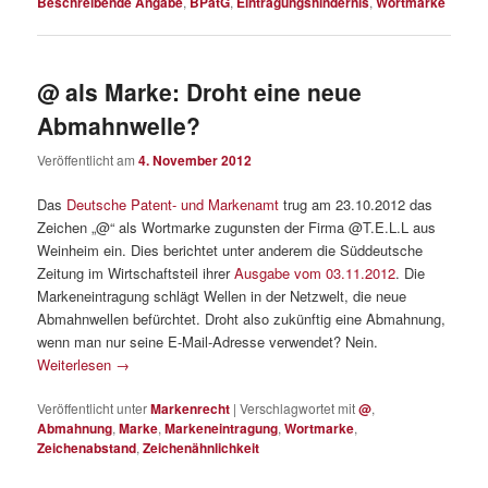
Beschreibende Angabe
,
BPatG
,
Eintragungshindernis
,
Wortmarke
@ als Marke: Droht eine neue
Abmahnwelle?
Veröffentlicht am
4. November 2012
Das
Deutsche Patent- und Markenamt
trug am 23.10.2012 das
Zeichen „@“ als Wortmarke zugunsten der Firma @T.E.L.L aus
Weinheim ein. Dies berichtet unter anderem die Süddeutsche
Zeitung im Wirtschaftsteil ihrer
Ausgabe vom 03.11.2012
. Die
Markeneintragung schlägt Wellen in der Netzwelt, die neue
Abmahnwellen befürchtet. Droht also zukünftig eine Abmahnung,
wenn man nur seine E-Mail-Adresse verwendet? Nein.
Weiterlesen
→
Veröffentlicht unter
Markenrecht
|
Verschlagwortet mit
@
,
Abmahnung
,
Marke
,
Markeneintragung
,
Wortmarke
,
Zeichenabstand
,
Zeichenähnlichkeit