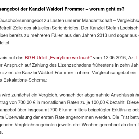
sangebot der Kanzlei Waldorf Frommer – worum geht es?
s Tauschbörsenangebot zu Lasten unserer Mandantschaft – Vergleichs
 Betreff-Zeile des aktuellen Serienbriefes. Der Kanzlei Stefan Loebisc
iben bereits zu mehreren Fällen aus den Jahren 2013 und sogar aus
eitet.
weis auf das
BGH-Urteil „Everytime we touch“
vom 12.05.2016, Az.
I
r Anspruch auf Zahlung des Lizenzschadens frühestens in zehn Jah
skizziert die Kanzlei Waldorf Frommer in ihrem Vergleichsangebot ein
tes Eskalations-Schema:
 wird zunächst ein Vergleich, wonach der abgemahnte Anschlussinh
ag von 700,00 € in monatlichen Raten zu je 100,00 € bezahlt. Dies
angebot über insgesamt 700 € kann mittels beigefügter Erklärung od
hte Überweisung der ersten Rate angenommen werden. Die Frist beträ
iegenden Vergleichsangeboten jeweils drei Wochen gerechnet ab dem
s.