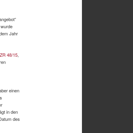
angebot“
h wurde
 dem Jahr
 ZR 48/15
,
ren
aber einen
es
er
gt in den
 Datum des