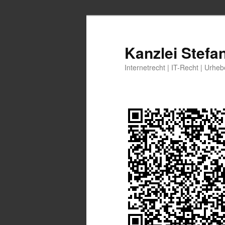
Zum
primären
Inhalt
Kanzlei Stefa
springen
Internetrecht | IT-Recht | Urhe