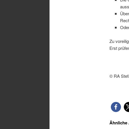
auss
Über
Rech
Oder
Zu voreili
Erst prüfe
© RA Stef
Ähnliche 