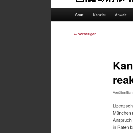
Hauptmenü
Start
Kanzlei
Anwalt
Beitragsnavigation
←
Vorheriger
Kan
reak
Veröffentlic
Lizenzsch
München re
Anspruch 
in Raten b