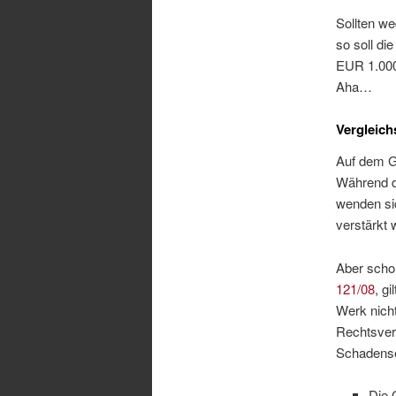
Sollten we
so soll di
EUR 1.000,
Aha…
Vergleich
Auf dem G
Während di
wenden sic
verstärkt 
Aber scho
121/08
, g
Werk nicht
Rechtsvers
Schadense
Die 