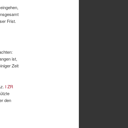
 eingehen,
n insgesamt
er Frist.
achten:
ngen ist,
niger Zeit
Az.
I ZR
ützte
er den