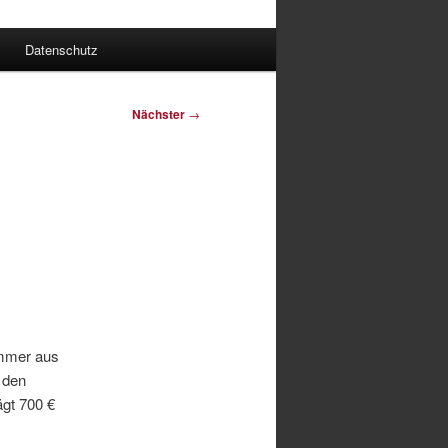
Datenschutz
Nächster
→
ommer aus
t den
gt 700 €