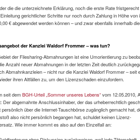
der die die unterzeichnete Erklärung, noch die erste Rate fristgerecht
e Einleitung gerichtlicher Schritte nur noch durch Zahlung in Höhe vo
00 € abgewendet werden können – und zwar ebenfalls innerhalb dies
sangebot der Kanzlei Waldorf Frommer – was tun?
ebiet der Filesharing-Abmahnungen ist eine Umorientierung zu beob
e Anzahl neuer Abmahnungen in der letzten Zeit deutlich zurückgega
h Abmahnkanzleien – nicht nur die Kanzlei Waldorf Frommer – seit ei
wieder ihren Altfällen zu, um den Lizenzschaden einzufordern.
n seit dem
BGH-Urteil „Sommer unseres Lebens“
vom 12.05.2010, 
ilt: Der abgemahnte Anschlussinhaber, der das urheberrechtlich gesch
 persönlich über die Internet-Tauschbörse zugänglich gemacht hat, d
toß also nicht persönlich begangen hat, schuldet keinen Lizenz-
rsatz. Wie immer kommt es also auf den Einzelfall an:
Geldforderung ohne Diskussion zurückweisen, weil jede Täterschaft