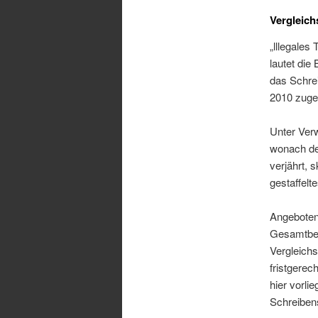
Vergleich
„lllegale
lautet die
das Schre
2010 zugel
Unter Ver
wonach de
verjährt, 
gestaffel
Angeboten
Gesamtbetr
Vergleichs
fristgerec
hier vorl
Schreiben