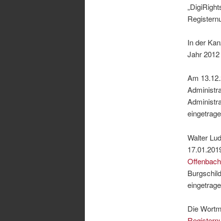
„DigiRight
Registern
In der Kan
Jahr 2012 
Am 13.12.
Administra
Administr
eingetrage
Walter Lu
17.01.201
Offenbac
Burgschild
eingetrage
Die Wortm
Register