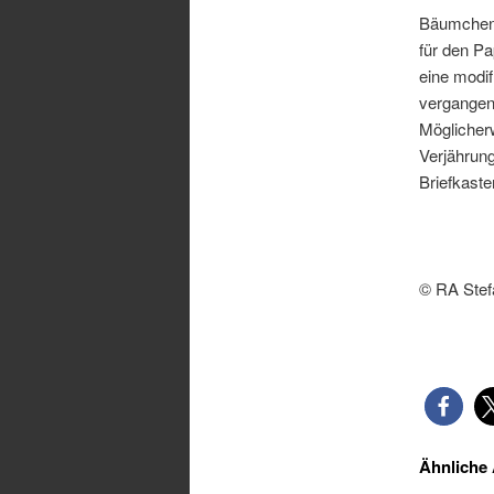
Bäumchen 
für den Pa
eine modif
vergangen 
Möglicherw
Verjährun
Briefkasten
© RA Stef
Ähnliche 