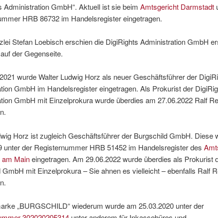
s Administration GmbH“. Aktuell ist sie beim
Amtsgericht Darmstadt
u
ummer HRB 86732 im Handelsregister eingetragen.
zlei Stefan Loebisch erschien die DigiRights Administration GmbH e
auf der Gegenseite.
2021 wurde Walter Ludwig Horz als neuer Geschäftsführer der DigiR
tion GmbH im Handelsregister eingetragen. Als Prokurist der DigiRig
ation GmbH mit Einzelprokura wurde überdies am 27.06.2022 Ralf Re
n.
dwig Horz ist zugleich Geschäftsführer der Burgschild GmbH. Diese
9 unter der Registernummer HRB 51452 im Handelsregister des
Amts
h am Main
eingetragen. Am 29.06.2022 wurde überdies als Prokurist 
 GmbH mit Einzelprokura – Sie ahnen es vielleicht – ebenfalls Ralf R
n.
arke „BURGSCHILD“ wiederum wurde am 25.03.2020 unter der
nummer 302020205314
unter anderem für Inkassobüros und