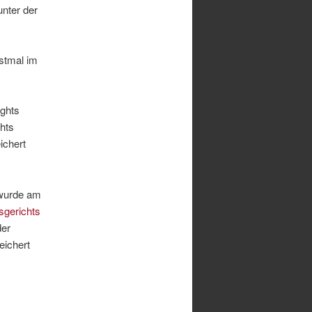
nter der
rstmal im
ights
hts
ichert
 wurde am
gerichts
der
eichert