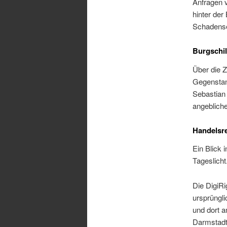
Anfragen v
hinter de
Schadense
Burgschi
Über die 
Gegenstan
Sebastian 
angebliche
Handelsre
Ein Blick 
Tageslicht
Die DigiRi
ursprüngl
und dort 
Darmstadt