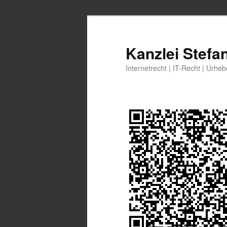
Zum
primären
Inhalt
Kanzlei Stefa
springen
Internetrecht | IT-Recht | Urhe