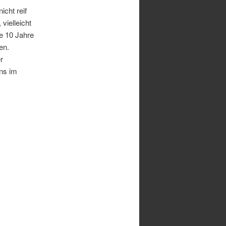
cht reif
vielleicht
e 10 Jahre
en.
r
ns im