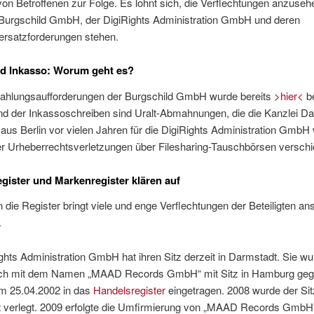
on Betroffenen zur Folge. Es lohnt sich, die Verflechtungen anzusehe
r Burgschild GmbH, der DigiRights Administration GmbH und deren
rsatzforderungen stehen.
ld Inkasso: Worum geht es?
Zahlungsaufforderungen der Burgschild GmbH wurde bereits
>hier<
be
d der Inkassoschreiben sind Uralt-Abmahnungen, die die Kanzlei Da
aus Berlin vor vielen Jahren für die DigiRights Administration Gmb
r Urheberrechtsverletzungen über Filesharing-Tauschbörsen verschic
gister und Markenregister klären auf
in die Register bringt viele und enge Verflechtungen der Beteiligten an
.
ghts Administration GmbH hat ihren Sitz derzeit in Darmstadt. Sie w
ich mit dem Namen „MAAD Records GmbH“ mit Sitz in Hamburg geg
am 25.04.2002 in das
Handelsregister
eingetragen. 2008 wurde der Si
 verlegt. 2009 erfolgte die Umfirmierung von „MAAD Records GmbH“