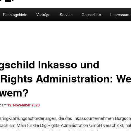
Rechtsgebiete
Vorträge
Service
Gegnerliste
Impressum
gschild Inkasso und
iRights Administration: We
 wem?
ht am
12. November 2023
haring-Zahlungsaufforderungen, die das Inkassounternehmen Burgsc
ach am Main für die DigiRights Administration GmbH verschickt, ha