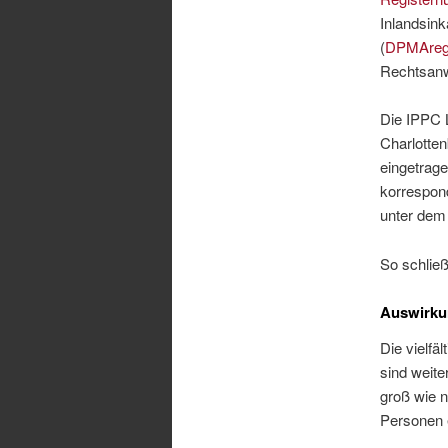
Inlandsin
(
DPMAregi
Rechtsanw
Die IPPC 
Charlotte
eingetrage
korrespond
unter dem
So schließ
Auswirkun
Die vielfä
sind weite
groß wie n
Personen e