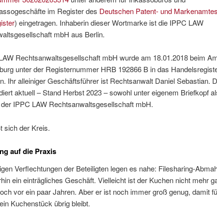
kassogeschäfte im Register des
Deutschen Patent- und Markenamte
ster
) eingetragen. Inhaberin dieser Wortmarke ist die IPPC LAW
altsgesellschaft mbH aus Berlin.
LAW Rechtsanwaltsgesellschaft mbH wurde am 18.01.2018 beim Am
nburg unter der Registernummer HRB 192866 B in das Handelsregist
n. Ihr alleiniger Geschäftsführer ist Rechtsanwalt Daniel Sebastian. 
iert aktuell – Stand Herbst 2023 – sowohl unter eigenem Briefkopf a
 der IPPC LAW Rechtsanwaltsgesellschaft mbH.
t sich der Kreis.
g auf die Praxis
ltigen Verflechtungen der Beteiligten legen es nahe: Filesharing-Abm
rhin ein einträgliches Geschäft. Vielleicht ist der Kuchen nicht mehr 
och vor ein paar Jahren. Aber er ist noch immer groß genug, damit f
in Kuchenstück übrig bleibt.