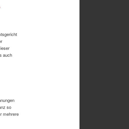
s
tsgericht
er
Dieser
ls auch
ahnungen
ganz so
ür mehrere