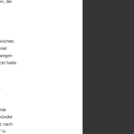
n, die
richtet.
niel
H wegen
kt hatte.
s
urde
ründet
tz nach
 in