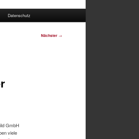
Datenschutz
Nächster
→
r
hild GmbH
ben viele