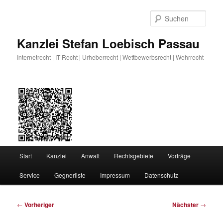
Zum
primären
Such
Inhalt
springen
Kanzlei Stefan Loebisch Passau
Internetrecht | IT-Recht | Urheberrecht | Wettbewerbsrecht | Wehrrecht
Hauptmenü
Start
Kanzlei
Anwalt
Rechtsgebiete
Vorträge
Service
Gegnerliste
Impressum
Datenschutz
Beitragsnavigation
←
Vorheriger
Nächster
→