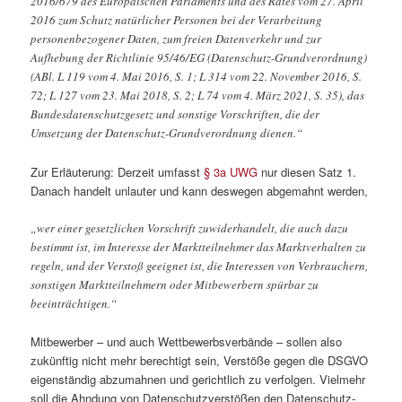
2016/679 des Europäischen Parlaments und des Rates vom 27. April
2016 zum Schutz natürlicher Personen bei der Verarbeitung
personenbezogener Daten, zum freien Datenverkehr und zur
Aufhebung der Richtlinie 95/46/EG (Datenschutz-Grundverordnung)
(ABl. L 119 vom 4. Mai 2016, S. 1; L 314 vom 22. November 2016, S.
72; L 127 vom 23. Mai 2018, S. 2; L 74 vom 4. März 2021, S. 35), das
Bundesdatenschutzgesetz und sonstige Vorschriften, die der
Umsetzung der Datenschutz-Grundverordnung dienen.“
Zur Erläuterung: Derzeit umfasst
§ 3a UWG
nur diesen Satz 1.
Danach handelt unlauter und kann deswegen abgemahnt werden,
„wer einer gesetzlichen Vorschrift zuwiderhandelt, die auch dazu
bestimmt ist, im Interesse der Marktteilnehmer das Marktverhalten zu
regeln, und der Verstoß geeignet ist, die Interessen von Verbrauchern,
sonstigen Marktteilnehmern oder Mitbewerbern spürbar zu
beeinträchtigen.“
Mitbewerber – und auch Wettbewerbsverbände – sollen also
zukünftig nicht mehr berechtigt sein, Verstöße gegen die DSGVO
eigenständig abzumahnen und gerichtlich zu verfolgen. Vielmehr
soll die Ahndung von Datenschutzverstößen den Datenschutz-