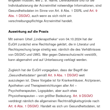
eingeben müssen, wie z. B. Name, Lieferadresse und für die
Individualisierung der Arzneimittel notwendige Informationen, sind
Gesundheitsdaten im Sinne von Art. 8 Abs. 1 DSRL und
Art. 9
Abs. 1 DSGVO
, auch wenn es sich nicht um
verschreibungspflichtige Arzneimittel handelt.
Auswirkung auf die Praxis
Mit seinem Urteil „Lindenapotheke“ vom 04.10.2024 hat der
EuGH zunächst eine Rechtsfrage geklärt, die in Literatur und
Rechtsprechung lange streitig war, nämlich die des Verhältnisses
von DSGVO und UWG. Wer gegen Datenschutzrecht verstößt,
kann abgemahnt und auf Unterlassung verklagt werden.
Zugleich hat der EuGH vorgegeben, dass der Begriff der
„Gesundheitsdaten“ gemäß
Art. 9 Abs. 1 DSGVO
weit
auszulegen ist. Diese Vorgabe ist für Krankenhäuser, Arztpraxen,
Apotheken und Therapieeinrichtungen aller Art –
Psychotherapeuten, Logopäden, aber auch etwa
Physiotherapeuten – von größter Bedeutung.
Art. 9 DSGVO
verdrängt nämlich die allgemeinen Rechtmäßigkeitsgründe nach
Art. 6 Abs. 1 DSGVO
. Handelt es sich um Gesundheitsdaten, ist