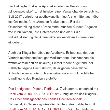
Der Beklagte führt eine Apotheke unter der Bezeichnung
„Lindenapotheke“. Er ist Inhaber einer Versandhandelserlaubnis.
Seit 2017 vertreibt er apothekenpflichtige Arzneimittel auch über
die Onlineplattform „Amazon-Marketplace“. Bei der
Onlinebestellung dieser Arzneimittel müssen Kunden Angaben
wie ihren Namen, ihre Lieferadresse und die für die
Individualisierung der Arzneimittel notwendigen Informationen
eingeben.
Auch der Kläger betreibt eine Apotheke. Er beanstandet den
Vertrieb apothekenpflichtiger Medikamente über Amazon als
wettbewerbsrechtlich unlauter, Hierbei macht er geltend, der
Beklagte begehe Rechtsbruch, da er gegen gesetzliche
Anforderungen an die Einholung einer datenschutzrechtlichen
Einwilligung des Kunden verstoße.
Das
Landgericht Dessau-Roßlau
, 3. Zivilkammer, entschied mit
Urteil vom 28.03.2018
, Az.
3 O 29/17
, zugunsten des Klägers.
Das
Oberlandesgericht des Landes Sachsen-Anhalt
, 9.
Zivilsenat, in Naumburg wies die Berufung des Beklagten mit
Urteil vom 09.11.2019
, Az.
9 U 39/18
, zurück. Der Beklagte