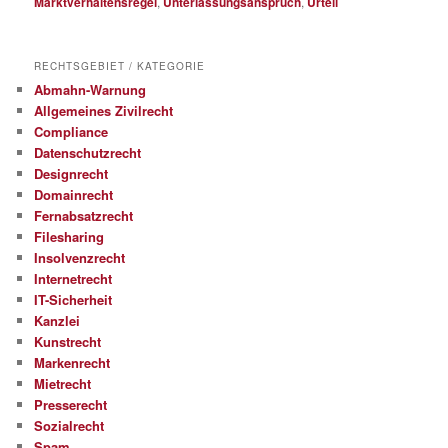
Marktverhaltensregel
,
Unterlassungsanspruch
,
Urteil
RECHTSGEBIET / KATEGORIE
Abmahn-Warnung
Allgemeines Zivilrecht
Compliance
Datenschutzrecht
Designrecht
Domainrecht
Fernabsatzrecht
Filesharing
Insolvenzrecht
Internetrecht
IT-Sicherheit
Kanzlei
Kunstrecht
Markenrecht
Mietrecht
Presserecht
Sozialrecht
Spam