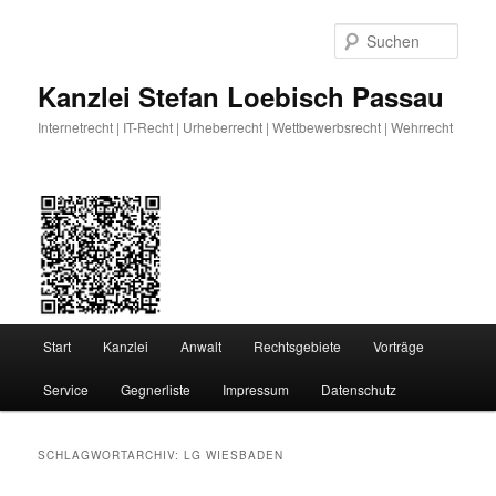
Zum
Zum
primären
sekundären
Such
Inhalt
Inhalt
springen
springen
Kanzlei Stefan Loebisch Passau
Internetrecht | IT-Recht | Urheberrecht | Wettbewerbsrecht | Wehrrecht
Hauptmenü
Start
Kanzlei
Anwalt
Rechtsgebiete
Vorträge
Service
Gegnerliste
Impressum
Datenschutz
SCHLAGWORTARCHIV:
LG WIESBADEN