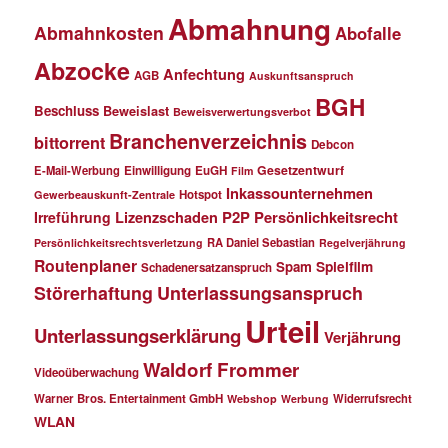
Abmahnung
Abmahnkosten
Abofalle
Abzocke
Anfechtung
AGB
Auskunftsanspruch
BGH
Beschluss
Beweislast
Beweisverwertungsverbot
Branchenverzeichnis
bittorrent
Debcon
Gesetzentwurf
E-Mail-Werbung
Einwilligung
EuGH
Film
Inkassounternehmen
Hotspot
Gewerbeauskunft-Zentrale
P2P
Persönlichkeitsrecht
Irreführung
Lizenzschaden
RA Daniel Sebastian
Persönlichkeitsrechtsverletzung
Regelverjährung
Routenplaner
Spielfilm
Spam
Schadenersatzanspruch
Störerhaftung
Unterlassungsanspruch
Urteil
Unterlassungserklärung
Verjährung
Waldorf Frommer
Videoüberwachung
Warner Bros. Entertainment GmbH
Widerrufsrecht
Webshop
Werbung
WLAN