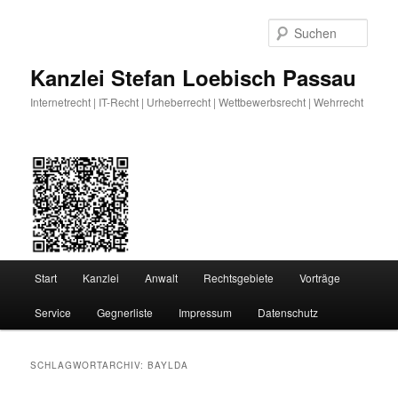
Zum
Zum
primären
sekundären
Such
Inhalt
Inhalt
springen
springen
Kanzlei Stefan Loebisch Passau
Internetrecht | IT-Recht | Urheberrecht | Wettbewerbsrecht | Wehrrecht
Hauptmenü
Start
Kanzlei
Anwalt
Rechtsgebiete
Vorträge
Service
Gegnerliste
Impressum
Datenschutz
SCHLAGWORTARCHIV:
BAYLDA