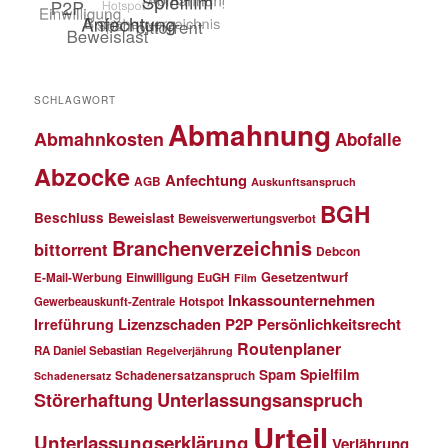
SCHLAGWORT
Abmahnung
Abmahnkosten
Abofalle
Abzocke
Anfechtung
AGB
Auskunftsanspruch
BGH
Beschluss
Beweislast
Beweisverwertungsverbot
Branchenverzeichnis
bittorrent
Debcon
Einwilligung
EuGH
Gesetzentwurf
E-Mail-Werbung
Film
Inkassounternehmen
Gewerbeauskunft-Zentrale
Hotspot
Lizenzschaden
P2P
Persönlichkeitsrecht
Irreführung
Routenplaner
RA Daniel Sebastian
Regelverjährung
Spielfilm
Spam
Schadenersatzanspruch
Schadenersatz
Störerhaftung
Unterlassungsanspruch
Urteil
Unterlassungserklärung
Verjährung