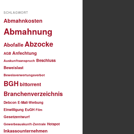
SCHLAGWORT
Abmahnkosten
Abmahnung
Abzocke
Abofalle
Anfechtung
AGB
Beschluss
Auskunftsanspruch
Beweislast
Beweisverwertungsverbot
BGH
bittorrent
Branchenverzeichnis
Debcon
E-Mail-Werbung
Einwilligung
EuGH
Film
Gesetzentwurf
Hotspot
Gewerbeauskunft-Zentrale
Inkassounternehmen