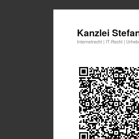
Zum
Zum
primären
sekundären
Inhalt
Inhalt
Kanzlei Stefa
springen
springen
Internetrecht | IT-Recht | Urhe