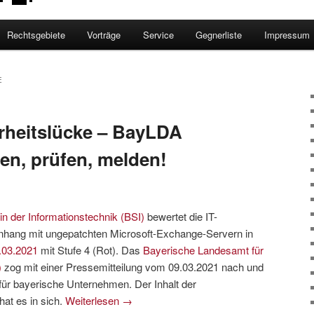
Rechtsgebiete
Vorträge
Service
Gegnerliste
Impressum
rheitslücke – BayLDA
hen, prüfen, melden!
in der Informationstechnik (BSI)
bewertet die IT-
ang mit ungepatchten Microsoft-Exchange-Servern in
.03.2021
mit Stufe 4 (Rot). Das
Bayerische Landesamt für
)
zog mit einer Pressemitteilung vom 09.03.2021 nach und
für bayerische Unternehmen. Der Inhalt der
at es in sich.
Weiterlesen
→