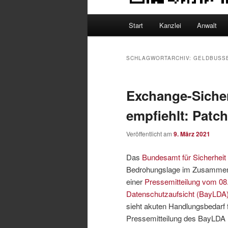
Hauptmenü
Start
Kanzlei
Anwalt
SCHLAGWORTARCHIV:
GELDBUSSE
Exchange-Siche
empfiehlt: Patc
Veröffentlicht am
9. März 2021
Das
Bundesamt für Sicherheit 
Bedrohungslage im Zusammenh
einer
Pressemitteilung vom 08
Datenschutzaufsicht (BayLDA
sieht akuten Handlungsbedarf 
Pressemitteilung des BayLDA h