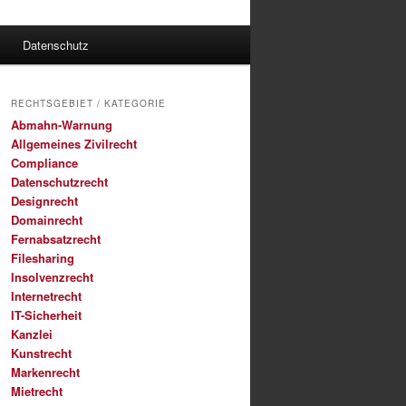
Datenschutz
RECHTSGEBIET / KATEGORIE
Abmahn-Warnung
Allgemeines Zivilrecht
Compliance
Datenschutzrecht
Designrecht
Domainrecht
Fernabsatzrecht
Filesharing
Insolvenzrecht
Internetrecht
IT-Sicherheit
Kanzlei
Kunstrecht
Markenrecht
Mietrecht