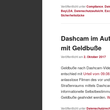
Veröffentlicht unter
Compliance
,
Dat
BayLDA
,
Datenschutzaufsicht
,
Exc
Sicherheitslücke
Dashcam im Aut
mit Geldbuße
Veröffentlicht am
2. Oktober 2017
Geldbuße nach Dashcam-Vide
entschied mit
Urteil vom 09.08
anlasslose Filmen des vor und
Straßenraums mittels Dashcam 
informationelle Selbstbestimm
Geldbuße geahndet werden.
W
Veröffentlicht unter
Datenschutzrech