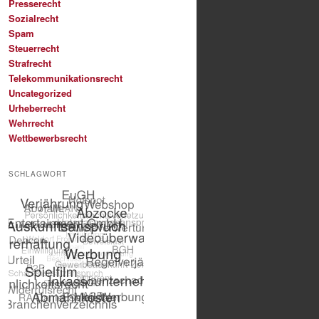
Presserecht
Sozialrecht
Spam
Steuerrecht
Strafrecht
Telekommunikationsrecht
Uncategorized
Urheberrecht
Wehrrecht
Wettbewerbsrecht
SCHLAGWORT