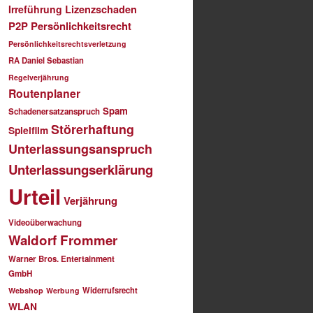
Irreführung
Lizenzschaden
P2P
Persönlichkeitsrecht
Persönlichkeitsrechtsverletzung
RA Daniel Sebastian
Regelverjährung
Routenplaner
Spam
Schadenersatzanspruch
Störerhaftung
Spielfilm
Unterlassungsanspruch
Unterlassungserklärung
Urteil
Verjährung
Videoüberwachung
Waldorf Frommer
Warner Bros. Entertainment
GmbH
Widerrufsrecht
Webshop
Werbung
WLAN