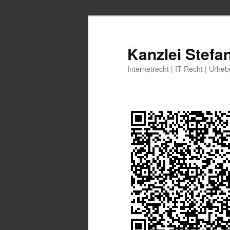
Zum
Zum
primären
sekundären
Inhalt
Inhalt
Kanzlei Stefa
springen
springen
Internetrecht | IT-Recht | Urhe