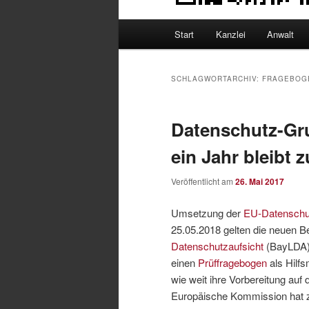
Hauptmenü
Start
Kanzlei
Anwalt
SCHLAGWORTARCHIV:
FRAGEBOG
Datenschutz-Gr
ein Jahr bleibt
Veröffentlicht am
26. Mai 2017
Umsetzung der
EU-Datenschu
25.05.2018 gelten die neuen
Datenschutzaufsicht
(BayLDA) 
einen
Prüffragebogen
als Hilfs
wie weit ihre Vorbereitung au
Europäische Kommission hat z