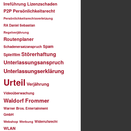
Irreführung
Lizenzschaden
P2P
Persönlichkeitsrecht
Persönlichkeitsrechtsverletzung
RA Daniel Sebastian
Regelverjährung
Routenplaner
Spam
Schadenersatzanspruch
Störerhaftung
Spielfilm
Unterlassungsanspruch
Unterlassungserklärung
Urteil
Verjährung
Videoüberwachung
Waldorf Frommer
Warner Bros. Entertainment
GmbH
Widerrufsrecht
Webshop
Werbung
WLAN