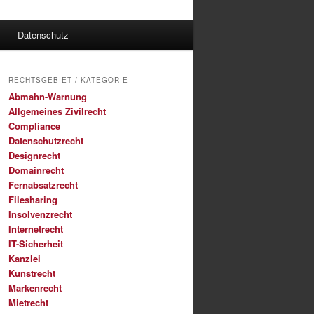
Datenschutz
RECHTSGEBIET / KATEGORIE
Abmahn-Warnung
Allgemeines Zivilrecht
Compliance
Datenschutzrecht
Designrecht
Domainrecht
Fernabsatzrecht
Filesharing
Insolvenzrecht
Internetrecht
IT-Sicherheit
Kanzlei
Kunstrecht
Markenrecht
Mietrecht