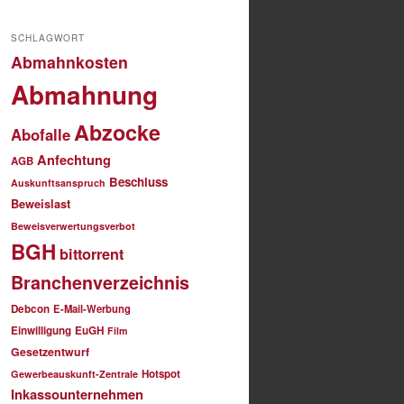
SCHLAGWORT
Abmahnkosten
Abmahnung
Abzocke
Abofalle
Anfechtung
AGB
Beschluss
Auskunftsanspruch
Beweislast
Beweisverwertungsverbot
BGH
bittorrent
Branchenverzeichnis
Debcon
E-Mail-Werbung
Einwilligung
EuGH
Film
Gesetzentwurf
Hotspot
Gewerbeauskunft-Zentrale
Inkassounternehmen