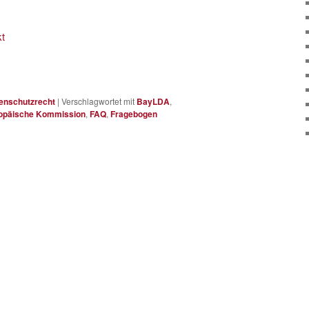
t
enschutzrecht
|
Verschlagwortet mit
BayLDA
,
opäische Kommission
,
FAQ
,
Fragebogen