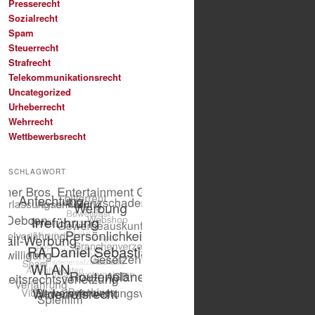
Presserecht
Sozialrecht
Spam
Steuerrecht
Strafrecht
Telekommunikationsrecht
Uncategorized
Urheberrecht
Wehrrecht
Wettbewerbsrecht
SCHLAGWORT