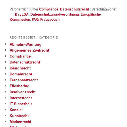
Veröffentlicht unter
Compliance
,
Datenschutzrecht
|
Verschlagwortet
mit
BayLDA
,
Datenschutzgrundverordnung
,
Europäische
Kommission
,
FAQ
,
Fragebogen
RECHTSGEBIET / KATEGORIE
Abmahn-Warnung
Allgemeines Zivilrecht
Compliance
Datenschutzrecht
Designrecht
Domainrecht
Fernabsatzrecht
Filesharing
Insolvenzrecht
Internetrecht
IT-Sicherheit
Kanzlei
Kunstrecht
Markenrecht