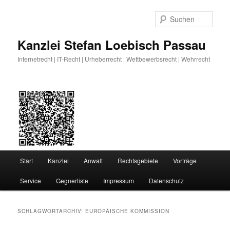
Zum
Zum
primären
sekundären
Such
Inhalt
Inhalt
springen
springen
Kanzlei Stefan Loebisch Passau
Internetrecht | IT-Recht | Urheberrecht | Wettbewerbsrecht | Wehrrecht
Hauptmenü
Start
Kanzlei
Anwalt
Rechtsgebiete
Vorträge
Service
Gegnerliste
Impressum
Datenschutz
SCHLAGWORTARCHIV:
EUROPÄISCHE KOMMISSION