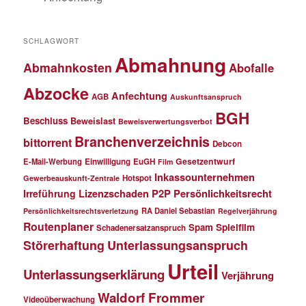
SCHLAGWORT
Abmahnung
Abmahnkosten
Abofalle
Abzocke
Anfechtung
AGB
Auskunftsanspruch
BGH
Beschluss
Beweislast
Beweisverwertungsverbot
Branchenverzeichnis
bittorrent
Debcon
Gesetzentwurf
E-Mail-Werbung
Einwilligung
EuGH
Film
Inkassounternehmen
Hotspot
Gewerbeauskunft-Zentrale
P2P
Persönlichkeitsrecht
Irreführung
Lizenzschaden
RA Daniel Sebastian
Persönlichkeitsrechtsverletzung
Regelverjährung
Routenplaner
Spielfilm
Spam
Schadenersatzanspruch
Störerhaftung
Unterlassungsanspruch
Urteil
Unterlassungserklärung
Verjährung
Waldorf Frommer
Videoüberwachung