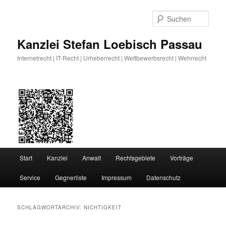
Zum
Zum
primären
sekundären
Such
Inhalt
Inhalt
springen
springen
Kanzlei Stefan Loebisch Passau
Internetrecht | IT-Recht | Urheberrecht | Wettbewerbsrecht | Wehrrecht
Hauptmenü
Start
Kanzlei
Anwalt
Rechtsgebiete
Vorträge
Service
Gegnerliste
Impressum
Datenschutz
SCHLAGWORTARCHIV:
NICHTIGKEIT