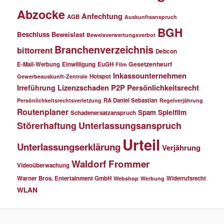
Abzocke
Anfechtung
AGB
Auskunftsanspruch
BGH
Beschluss
Beweislast
Beweisverwertungsverbot
Branchenverzeichnis
bittorrent
Debcon
Gesetzentwurf
E-Mail-Werbung
Einwilligung
EuGH
Film
Inkassounternehmen
Hotspot
Gewerbeauskunft-Zentrale
P2P
Persönlichkeitsrecht
Irreführung
Lizenzschaden
RA Daniel Sebastian
Persönlichkeitsrechtsverletzung
Regelverjährung
Routenplaner
Spielfilm
Spam
Schadenersatzanspruch
Störerhaftung
Unterlassungsanspruch
Urteil
Unterlassungserklärung
Verjährung
Waldorf Frommer
Videoüberwachung
Warner Bros. Entertainment GmbH
Widerrufsrecht
Webshop
Werbung
WLAN