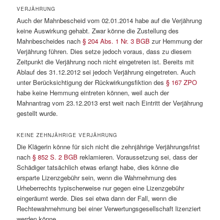
VERJÄHRUNG
Auch der Mahnbescheid vom 02.01.2014 habe auf die Verjährung
keine Auswirkung gehabt. Zwar könne die Zustellung des
Mahnbescheides nach
§ 204 Abs. 1 Nr. 3 BGB
zur Hemmung der
Verjährung führen. Dies setze jedoch voraus, dass zu diesem
Zeitpunkt die Verjährung noch nicht eingetreten ist. Bereits mit
Ablauf des 31.12.2012 sei jedoch Verjährung eingetreten. Auch
unter Berücksichtigung der Rückwirkungsfiktion des
§ 167 ZPO
habe keine Hemmung eintreten können, weil auch der
Mahnantrag vom 23.12.2013 erst weit nach Eintritt der Verjährung
gestellt wurde.
KEINE ZEHNJÄHRIGE VERJÄHRUNG
Die Klägerin könne für sich nicht die zehnjährige Verjährungsfrist
nach
§ 852 S. 2 BGB
reklamieren. Voraussetzung sei, dass der
Schädiger tatsächlich etwas erlangt habe, dies könne die
ersparte Lizenzgebühr sein, wenn die Wahrnehmung des
Urheberrechts typischerweise nur gegen eine Lizenzgebühr
eingeräumt werde. Dies sei etwa dann der Fall, wenn die
Rechtewahrnehmung bei einer Verwertungsgesellschaft lizenziert
werden könne.