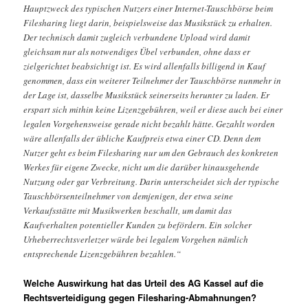
Hauptzweck des typischen Nutzers einer Internet-Tauschbörse beim
Filesharing liegt darin, beispielsweise das Musikstück zu erhalten.
Der technisch damit zugleich verbundene Upload wird damit
gleichsam nur als notwendiges Übel verbunden, ohne dass er
zielgerichtet beabsichtigt ist. Es wird allenfalls billigend in Kauf
genommen, dass ein weiterer Teilnehmer der Tauschbörse nunmehr in
der Lage ist, dasselbe Musikstück seinerseits herunter zu laden. Er
erspart sich mithin keine Lizenzgebühren, weil er diese auch bei einer
legalen Vorgehensweise gerade nicht bezahlt hätte. Gezahlt worden
wäre allenfalls der übliche Kaufpreis etwa einer CD. Denn dem
Nutzer geht es beim Filesharing nur um den Gebrauch des konkreten
Werkes für eigene Zwecke, nicht um die darüber hinausgehende
Nutzung oder gar Verbreitung. Darin unterscheidet sich der typische
Tauschbörsenteilnehmer von demjenigen, der etwa seine
Verkaufsstätte mit Musikwerken beschallt, um damit das
Kaufverhalten potentieller Kunden zu befördern. Ein solcher
Urheberrechtsverletzer würde bei legalem Vorgehen nämlich
entsprechende Lizenzgebühren bezahlen.“
Welche Auswirkung hat das Urteil des AG Kassel auf die
Rechtsverteidigung gegen Filesharing-Abmahnungen?