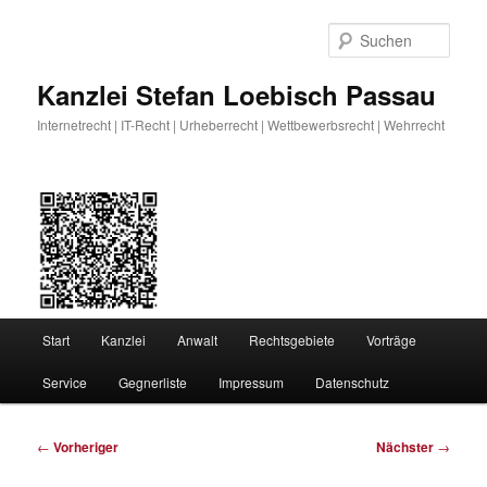
Zum
primären
Such
Inhalt
springen
Kanzlei Stefan Loebisch Passau
Internetrecht | IT-Recht | Urheberrecht | Wettbewerbsrecht | Wehrrecht
Hauptmenü
Start
Kanzlei
Anwalt
Rechtsgebiete
Vorträge
Service
Gegnerliste
Impressum
Datenschutz
Beitragsnavigation
←
Vorheriger
Nächster
→