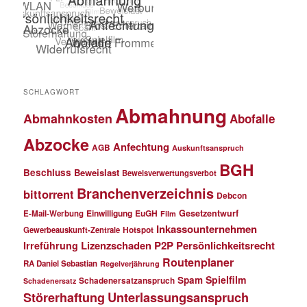
SCHLAGWORT
Abmahnung
Abmahnkosten
Abofalle
Abzocke
Anfechtung
AGB
Auskunftsanspruch
BGH
Beschluss
Beweislast
Beweisverwertungsverbot
Branchenverzeichnis
bittorrent
Debcon
Einwilligung
EuGH
Gesetzentwurf
E-Mail-Werbung
Film
Inkassounternehmen
Gewerbeauskunft-Zentrale
Hotspot
Lizenzschaden
P2P
Persönlichkeitsrecht
Irreführung
Routenplaner
RA Daniel Sebastian
Regelverjährung
Spielfilm
Spam
Schadenersatzanspruch
Schadenersatz
Störerhaftung
Unterlassungsanspruch