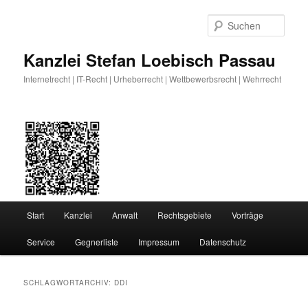
Zum
Zum
primären
sekundären
Such
Inhalt
Inhalt
springen
springen
Kanzlei Stefan Loebisch Passau
Internetrecht | IT-Recht | Urheberrecht | Wettbewerbsrecht | Wehrrecht
Hauptmenü
Start
Kanzlei
Anwalt
Rechtsgebiete
Vorträge
Service
Gegnerliste
Impressum
Datenschutz
SCHLAGWORTARCHIV:
DDI