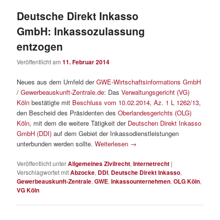
Deutsche Direkt Inkasso
GmbH: Inkassozulassung
entzogen
Veröffentlicht am
11. Februar 2014
Neues aus dem Umfeld der
GWE-Wirtschaftsinformations GmbH
/
Gewerbeauskunft-Zentrale.de
: Das
Verwaltungsgericht (VG)
Köln
bestätigte mit
Beschluss vom 10.02.2014, Az. 1 L 1262/13
,
den Bescheid des Präsidenten des
Oberlandesgerichts (OLG)
Köln
, mit dem die weitere Tätigkeit der
Deutschen Direkt Inkasso
GmbH (DDI)
auf dem Gebiet der Inkassodienstleistungen
unterbunden werden sollte.
Weiterlesen
→
Veröffentlicht unter
Allgemeines Zivilrecht
,
Internetrecht
|
Verschlagwortet mit
Abzocke
,
DDI
,
Deutsche Direkt Inkasso
,
Gewerbeauskunft-Zentrale
,
GWE
,
Inkassounternehmen
,
OLG Köln
,
VG Köln