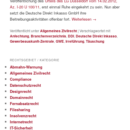
Veröffentlichung des
Urteils des LG Düsseldorf vom 14.02.2012,
Az. I-20 U 100/11
, erst einmal Ruhe eingekehrt zu sein. Nun aber
setzt die Deutsche Direkt Inkasso GmbH ihre
Beitreibungsaktivitäten offenbar fort.
Weiterlesen
→
Veröffentlicht unter
Allgemeines Zivilrecht
|
Verschlagwortet mit
Anfechtung
,
Branchenverzeichnis
,
DDI
,
Deutsche Direkt Inkasso
,
Gewerbeauskunft-Zentrale
,
GWE
,
Irreführung
,
Täuschung
RECHTSGEBIET / KATEGORIE
Abmahn-Warnung
Allgemeines Zivilrecht
Compliance
Datenschutzrecht
Designrecht
Domainrecht
Fernabsatzrecht
Filesharing
Insolvenzrecht
Internetrecht
IT-Sicherheit