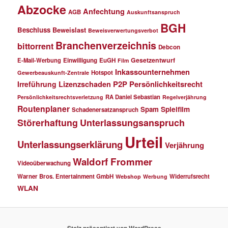
Abzocke
Anfechtung
AGB
Auskunftsanspruch
BGH
Beschluss
Beweislast
Beweisverwertungsverbot
Branchenverzeichnis
bittorrent
Debcon
Gesetzentwurf
E-Mail-Werbung
Einwilligung
EuGH
Film
Inkassounternehmen
Hotspot
Gewerbeauskunft-Zentrale
P2P
Persönlichkeitsrecht
Irreführung
Lizenzschaden
RA Daniel Sebastian
Persönlichkeitsrechtsverletzung
Regelverjährung
Routenplaner
Spielfilm
Spam
Schadenersatzanspruch
Störerhaftung
Unterlassungsanspruch
Urteil
Unterlassungserklärung
Verjährung
Waldorf Frommer
Videoüberwachung
Warner Bros. Entertainment GmbH
Widerrufsrecht
Webshop
Werbung
WLAN
Stolz präsentiert von WordPress