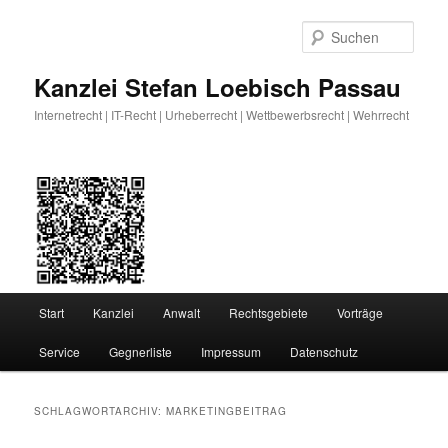
Zum
Zum
primären
sekundären
Such
Inhalt
Inhalt
springen
springen
Kanzlei Stefan Loebisch Passau
Internetrecht | IT-Recht | Urheberrecht | Wettbewerbsrecht | Wehrrecht
Hauptmenü
Start
Kanzlei
Anwalt
Rechtsgebiete
Vorträge
Service
Gegnerliste
Impressum
Datenschutz
SCHLAGWORTARCHIV:
MARKETINGBEITRAG