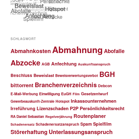
SCHLAGWORT
Abmahnung
Abmahnkosten
Abofalle
Abzocke
Anfechtung
AGB
Auskunftsanspruch
BGH
Beschluss
Beweislast
Beweisverwertungsverbot
Branchenverzeichnis
bittorrent
Debcon
Einwilligung
EuGH
Gesetzentwurf
E-Mail-Werbung
Film
Inkassounternehmen
Gewerbeauskunft-Zentrale
Hotspot
Lizenzschaden
P2P
Persönlichkeitsrecht
Irreführung
Routenplaner
RA Daniel Sebastian
Regelverjährung
Spielfilm
Spam
Schadenersatzanspruch
Schadenersatz
Störerhaftung
Unterlassungsanspruch