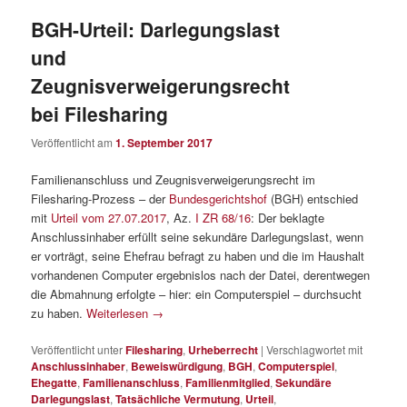
BGH-Urteil: Darlegungslast
und
Zeugnisverweigerungsrecht
bei Filesharing
Veröffentlicht am
1. September 2017
Familienanschluss und Zeugnisverweigerungsrecht im
Filesharing-Prozess – der
Bundesgerichtshof
(BGH) entschied
mit
Urteil vom 27.07.2017
, Az.
I ZR 68/16
: Der beklagte
Anschlussinhaber erfüllt seine sekundäre Darlegungslast, wenn
er vorträgt, seine Ehefrau befragt zu haben und die im Haushalt
vorhandenen Computer ergebnislos nach der Datei, derentwegen
die Abmahnung erfolgte – hier: ein Computerspiel – durchsucht
zu haben.
Weiterlesen
→
Veröffentlicht unter
Filesharing
,
Urheberrecht
|
Verschlagwortet mit
Anschlussinhaber
,
Beweiswürdigung
,
BGH
,
Computerspiel
,
Ehegatte
,
Familienanschluss
,
Familienmitglied
,
Sekundäre
Darlegungslast
,
Tatsächliche Vermutung
,
Urteil
,