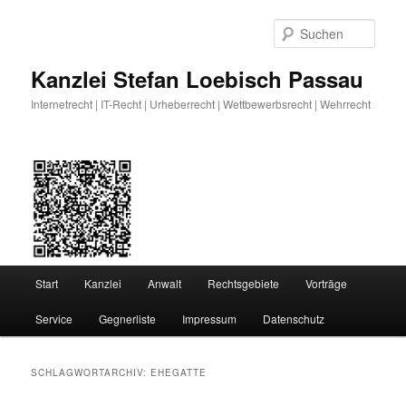
Zum
Zum
primären
sekundären
Such
Inhalt
Inhalt
springen
springen
Kanzlei Stefan Loebisch Passau
Internetrecht | IT-Recht | Urheberrecht | Wettbewerbsrecht | Wehrrecht
Hauptmenü
Start
Kanzlei
Anwalt
Rechtsgebiete
Vorträge
Service
Gegnerliste
Impressum
Datenschutz
SCHLAGWORTARCHIV:
EHEGATTE