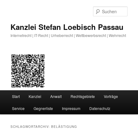
Zum
Zum
primären
sekundären
Such
Inhalt
Inhalt
springen
springen
Kanzlei Stefan Loebisch Passau
Internetrecht | IT-Recht | Urheberrecht | Wettbewerbsrecht | Wehrrecht
Hauptmenü
Start
Kanzlei
Anwalt
Rechtsgebiete
Vorträge
Service
Gegnerliste
Impressum
Datenschutz
SCHLAGWORTARCHIV:
BELÄSTIGUNG