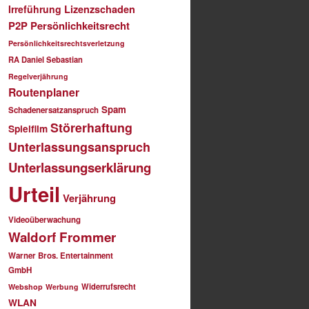
Irreführung
Lizenzschaden
P2P
Persönlichkeitsrecht
Persönlichkeitsrechtsverletzung
RA Daniel Sebastian
Regelverjährung
Routenplaner
Spam
Schadenersatzanspruch
Störerhaftung
Spielfilm
Unterlassungsanspruch
Unterlassungserklärung
Urteil
Verjährung
Videoüberwachung
Waldorf Frommer
Warner Bros. Entertainment
GmbH
Widerrufsrecht
Webshop
Werbung
WLAN