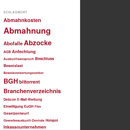
SCHLAGWORT
Abmahnkosten
Abmahnung
Abzocke
Abofalle
Anfechtung
AGB
Beschluss
Auskunftsanspruch
Beweislast
Beweisverwertungsverbot
BGH
bittorrent
Branchenverzeichnis
Debcon
E-Mail-Werbung
Einwilligung
EuGH
Film
Gesetzentwurf
Hotspot
Gewerbeauskunft-Zentrale
Inkassounternehmen