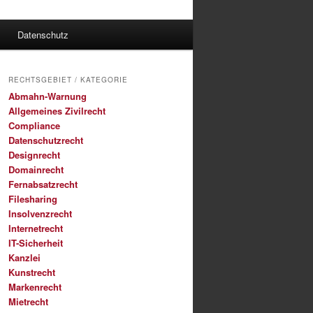
Datenschutz
RECHTSGEBIET / KATEGORIE
Abmahn-Warnung
Allgemeines Zivilrecht
Compliance
Datenschutzrecht
Designrecht
Domainrecht
Fernabsatzrecht
Filesharing
Insolvenzrecht
Internetrecht
IT-Sicherheit
Kanzlei
Kunstrecht
Markenrecht
Mietrecht