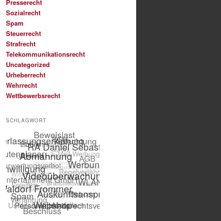
Presserecht
Sozialrecht
Spam
Steuerrecht
Strafrecht
Telekommunikationsrecht
Uncategorized
Urheberrecht
Wehrrecht
Wettbewerbsrecht
SCHLAGWORT