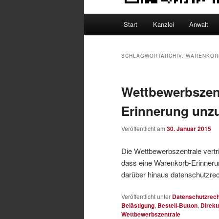
Hauptmenü
Start
Kanzlei
Anwalt
SCHLAGWORTARCHIV:
WARENKOR
Wettbewerbszen
Erinnerung unzu
Veröffentlicht am
30. Januar 2015
Die Wettbewerbszentrale vertrit
dass eine Warenkorb-Erinnerun
darüber hinaus datenschutzrech
Veröffentlicht unter
Datenschutzrech
Belästigung
,
Bestell-Button
,
Direkt
Wettbewerbszentrale