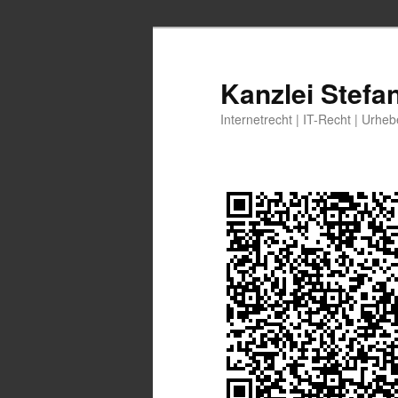
Zum
Zum
primären
sekundären
Inhalt
Inhalt
Kanzlei Stefa
springen
springen
Internetrecht | IT-Recht | Urhe