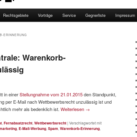
Rechtsgebiete
Vorträge
Service
Gegnerliste
Impressum
B-ERINNERUNG
trale: Warenkorb-
lässig
t in einer
Stellungnahme vom 21.01.2015
den Standpunkt,
g per E-Mail nach Wettbewerbsrecht unzulässig ist und
tlich mehr als bedenklich ist.
Weiterlesen
→
t
,
Fernabsatzrecht
,
Wettbewerbsrecht
|
Verschlagwortet mit
marketing
,
E-Mail-Werbung
,
Spam
,
Warenkorb-Erinnerung
,