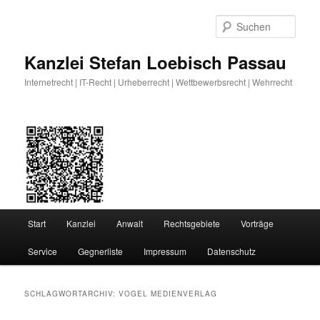
Zum
Zum
primären
sekundären
Such
Inhalt
Inhalt
springen
springen
Kanzlei Stefan Loebisch Passau
Internetrecht | IT-Recht | Urheberrecht | Wettbewerbsrecht | Wehrrecht
Hauptmenü
Start
Kanzlei
Anwalt
Rechtsgebiete
Vorträge
Service
Gegnerliste
Impressum
Datenschutz
SCHLAGWORTARCHIV:
VOGEL MEDIENVERLAG