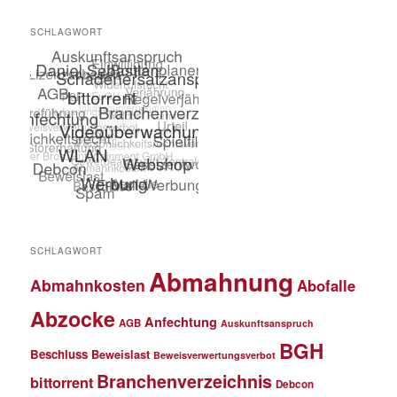
SCHLAGWORT
SCHLAGWORT
Abmahnung
Abmahnkosten
Abofalle
Abzocke
Anfechtung
AGB
Auskunftsanspruch
BGH
Beschluss
Beweislast
Beweisverwertungsverbot
Branchenverzeichnis
bittorrent
Debcon