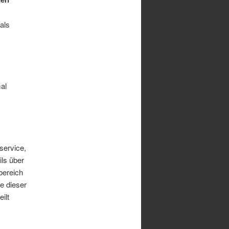
als
al
service,
ils über
bereich
e dieser
ilt