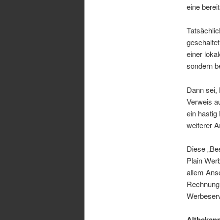
eine berei
Tatsächli
geschaltet
einer lok
sondern b
Dann sei, 
Verweis au
ein hastig
weiterer A
Diese „Bes
Plain Wer
allem Ansc
Rechnung 
Werbeser
Altbekann