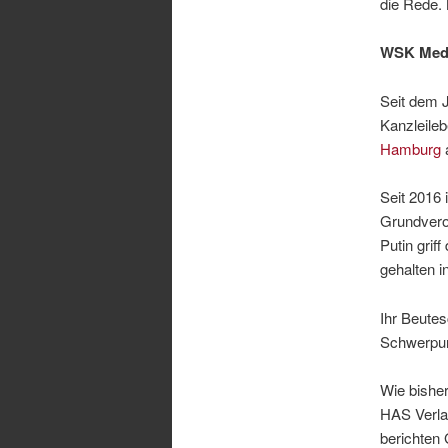
die Rede. 
WSK Medi
Seit dem 
Kanzleileb
Hamburg
a
Seit 2016 
Grundveror
Putin grif
gehalten i
Ihr Beutes
Schwerpun
Wie bisher
HAS Verla
berichten