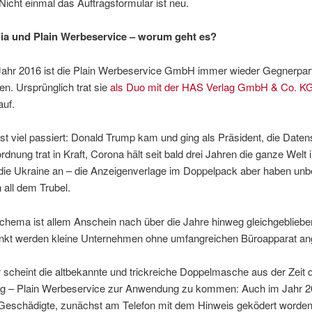
Nicht einmal das Auftragsformular ist neu.
a und Plain Werbeservice – worum geht es?
Jahr 2016 ist die Plain Werbeservice GmbH immer wieder Gegnerpart
en. Ursprünglich trat sie
als Duo mit der HAS Verlag GmbH & Co. K
uf.
ist viel passiert: Donald Trump kam und ging als Präsident, die Date
dnung trat in Kraft, Corona hält seit bald drei Jahren die ganze Welt i
f die Ukraine an – die Anzeigenverlage im Doppelpack aber haben unbe
n all dem Trubel.
chema ist allem Anschein nach über die Jahre hinweg gleichgebliebe
kt werden kleine Unternehmen ohne umfangreichen Büroapparat a
 scheint die altbekannte und trickreiche Doppelmasche aus der Zeit
g – Plain Werbeservice zur Anwendung zu kommen: Auch im Jahr 
 Geschädigte, zunächst am Telefon mit dem Hinweis geködert worden