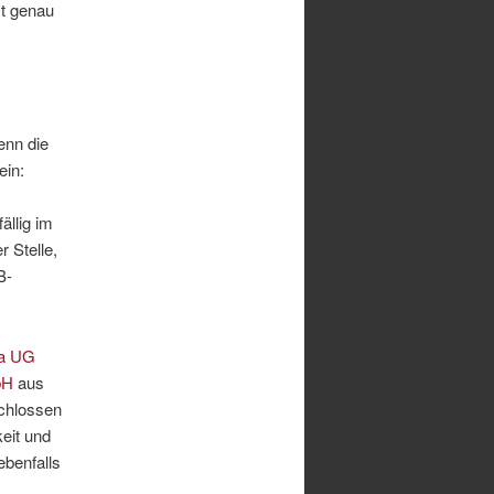
st genau
enn die
ein:
ällig im
 Stelle,
B-
a UG
bH
aus
schlossen
eit und
ebenfalls