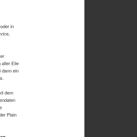
oder in
vice,
ter
aller Eile
i dann ein
s.
mit dem
dendaten
e
er Plain
ten