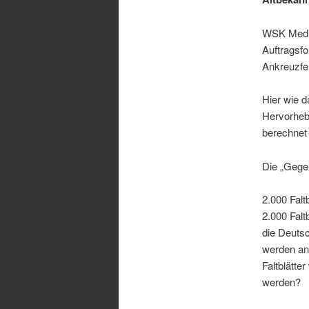
WSK Media
Auftragsfo
Ankreuzfel
Hier wie d
Hervorhebu
berechnet 
Die „Gegen
2.000 Falt
2.000 Falt
die Deutsc
werden ang
Faltblätte
werden?