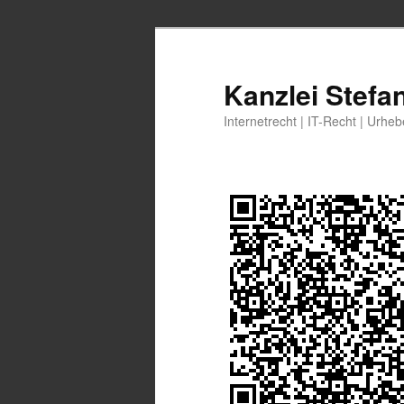
Zum
primären
Inhalt
Kanzlei Stefa
springen
Internetrecht | IT-Recht | Urhe