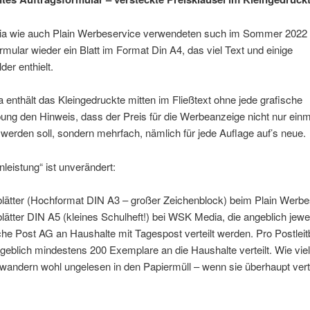
 wie auch Plain Werbeservice verwendeten such im Sommer 2022 
rmular wieder ein Blatt im Format Din A4, das viel Text und einige
der enthielt.
a enthält das Kleingedruckte mitten im Fließtext ohne jede grafische
ng den Hinweis, dass der Preis für die Werbeanzeige nicht nur einm
werden soll, sondern mehrfach, nämlich für jede Auflage auf’s neue.
leistung“ ist unverändert:
blätter (Hochformat DIN A3 – großer Zeichenblock) beim Plain Werbe
blätter DIN A5 (kleines Schulheft!) bei WSK Media, die angeblich jewe
he Post AG an Haushalte mit Tagespost verteilt werden. Pro Postleit
eblich mindestens 200 Exemplare an die Haushalte verteilt. Wie viel
r wandern wohl ungelesen in den Papiermüll – wenn sie überhaupt verte