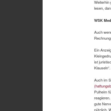
Weiterhin 
lesen, dan
WSK Medi
Auch wenn
Rechnungen
Ein Anzeig
Kleingedru
ist jurist
Klauseln“.
Auch im S
(haftungs
Pulheim fü
reagieren
gute Nerve
nützlich. 