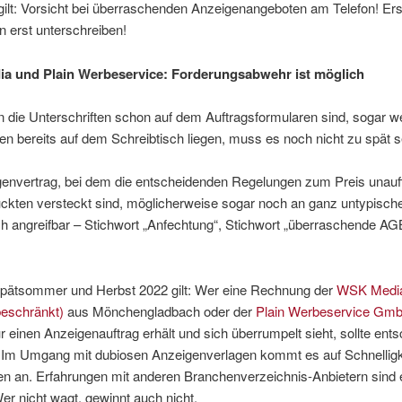
gilt: Vorsicht bei überraschenden Anzeigenangeboten am Telefon! Er
n erst unterschreiben!
a und Plain Werbeservice: Forderungsabwehr ist möglich
 die Unterschriften schon auf dem Auftragsformularen sind, sogar w
 bereits auf dem Schreibtisch liegen, muss es noch nicht zu spät s
envertrag, bei dem die entscheidenden Regelungen zum Preis unauff
ckten versteckt sind, möglicherweise sogar noch an ganz untypischer
isch angreifbar – Stichwort „Anfechtung“, Stichwort „überraschende AG
pätsommer und Herbst 2022 gilt: Wer eine Rechnung der
WSK Medi
beschränkt)
aus Mönchengladbach oder der
Plain Werbeservice Gm
r einen Anzeigenauftrag erhält und sich überrumpelt sieht, sollte ent
. Im Umgang mit dubiosen Anzeigenverlagen kommt es auf Schnelligk
n an. Erfahrungen mit anderen Branchenverzeichnis-Anbietern sind 
Wer nicht wagt, gewinnt auch nicht.