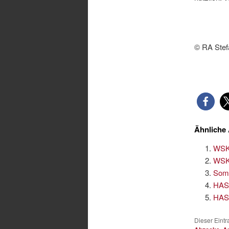
© RA Stef
Ähnliche 
WSK 
WSK 
Somm
HAS 
HAS 
Dieser Eint