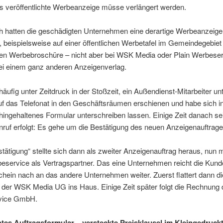
ts veröffentlichte Werbeanzeige müsse verlängert werden.
ch hatten die geschädigten Unternehmen eine derartige Werbeanzeige
, beispielsweise auf einer öffentlichen Werbetafel im Gemeindegebiet 
alen Werbebroschüre – nicht aber bei WSK Media oder Plain Werbeser
ei einem ganz anderen Anzeigenverlag.
häufig unter Zeitdruck in der Stoßzeit, ein Außendienst-Mitarbeiter un
f das Telefonat in den Geschäftsräumen erschienen und habe sich in 
 hingehaltenes Formular unterschreiben lassen. Einige Zeit danach se
nruf erfolgt: Es gehe um die Bestätigung des neuen Anzeigenauftrage
tätigung“ stellte sich dann als zweiter Anzeigenauftrag heraus, nun 
beservice als Vertragspartner. Das eine Unternehmen reicht die Kun
hein nach an das andere Unternehmen weiter. Zuerst flattert dann di
der WSK Media UG ins Haus. Einige Zeit später folgt die Rechnung d
vice GmbH.
tes Auftragsformular – versteckte Preisklausel im Kleingedruck