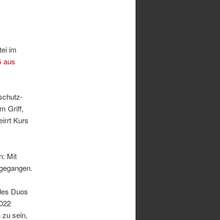
ei im
G aus
nschutz-
m Griff,
irrt Kurs
n: Mit
ngegangen.
 des Duos
2022
 zu sein,