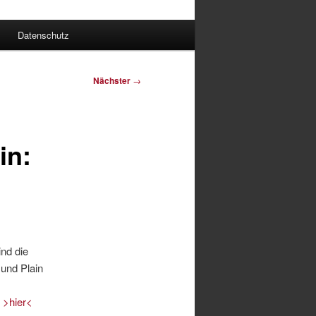
Datenschutz
Nächster
→
in:
nd die
und Plain
s
>hier<