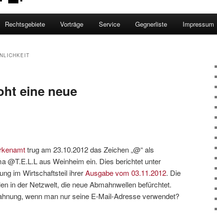
Rechtsgebiete
Vorträge
Service
Gegnerliste
Impressum
NLICHKEIT
oht eine neue
arkenamt
trug am 23.10.2012 das Zeichen „@“ als
a @T.E.L.L aus Weinheim ein. Dies berichtet unter
ng im Wirtschaftsteil ihrer
Ausgabe vom 03.11.2012
. Die
en in der Netzwelt, die neue Abmahnwellen befürchtet.
mahnung, wenn man nur seine E-Mail-Adresse verwendet?