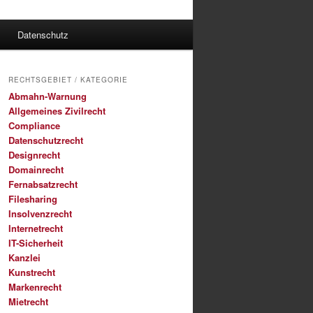
Datenschutz
RECHTSGEBIET / KATEGORIE
Abmahn-Warnung
Allgemeines Zivilrecht
Compliance
Datenschutzrecht
Designrecht
Domainrecht
Fernabsatzrecht
Filesharing
Insolvenzrecht
Internetrecht
IT-Sicherheit
Kanzlei
Kunstrecht
Markenrecht
Mietrecht