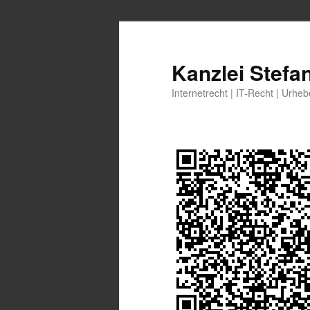
Zum
Zum
primären
sekundären
Inhalt
Inhalt
Kanzlei Stefa
springen
springen
Internetrecht | IT-Recht | Urhe