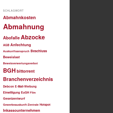
SCHLAGWORT
Abmahnkosten
Abmahnung
Abzocke
Abofalle
Anfechtung
AGB
Beschluss
Auskunftsanspruch
Beweislast
Beweisverwertungsverbot
BGH
bittorrent
Branchenverzeichnis
Debcon
E-Mail-Werbung
Einwilligung
EuGH
Film
Gesetzentwurf
Hotspot
Gewerbeauskunft-Zentrale
Inkassounternehmen