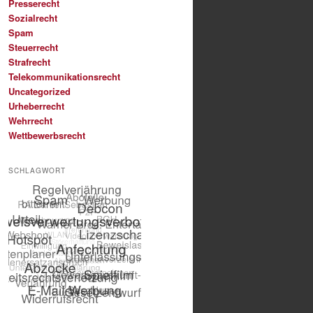
Presserecht
Sozialrecht
Spam
Steuerrecht
Strafrecht
Telekommunikationsrecht
Uncategorized
Urheberrecht
Wehrrecht
Wettbewerbsrecht
SCHLAGWORT