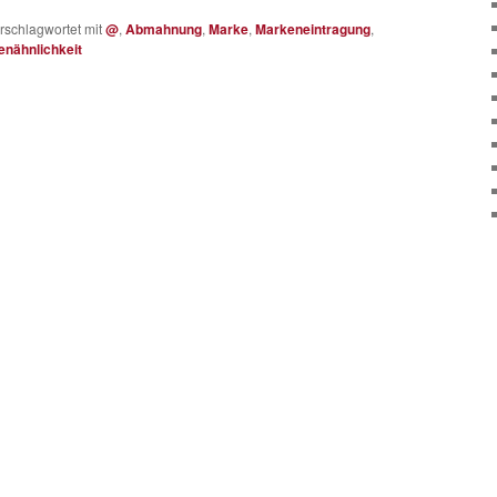
rschlagwortet mit
@
,
Abmahnung
,
Marke
,
Markeneintragung
,
enähnlichkeit