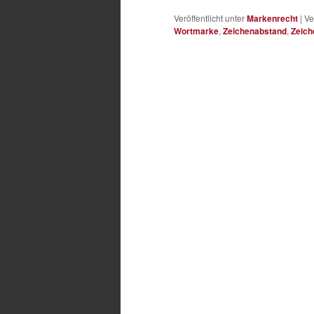
Veröffentlicht unter
Markenrecht
|
Ve
Wortmarke
,
Zeichenabstand
,
Zeich