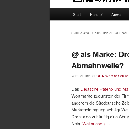
Hauptmenü
Start
Kanzlei
Anwalt
SCHLAGWORTARCHIV:
ZEICHENÄH
@ als Marke: Dr
Abmahnwelle?
Veröffentlicht am
4. November 2012
Das
Deutsche Patent- und M
Wortmarke zugunsten der Firm
anderem die Süddeutsche Zeitu
Markeneintragung schlägt Well
Droht also zukünftig eine Ab
Nein.
Weiterlesen
→