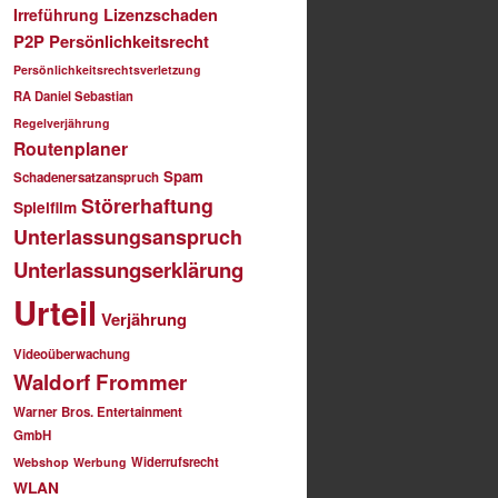
Irreführung
Lizenzschaden
P2P
Persönlichkeitsrecht
Persönlichkeitsrechtsverletzung
RA Daniel Sebastian
Regelverjährung
Routenplaner
Spam
Schadenersatzanspruch
Störerhaftung
Spielfilm
Unterlassungsanspruch
Unterlassungserklärung
Urteil
Verjährung
Videoüberwachung
Waldorf Frommer
Warner Bros. Entertainment
GmbH
Widerrufsrecht
Webshop
Werbung
WLAN