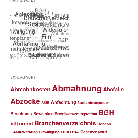
SCHLAGWORT
SCHLAGWORT
Abmahnung
Abmahnkosten
Abofalle
Abzocke
Anfechtung
AGB
Auskunftsanspruch
BGH
Beschluss
Beweislast
Beweisverwertungsverbot
Branchenverzeichnis
bittorrent
Debcon
Einwilligung
EuGH
Gesetzentwurf
E-Mail-Werbung
Film