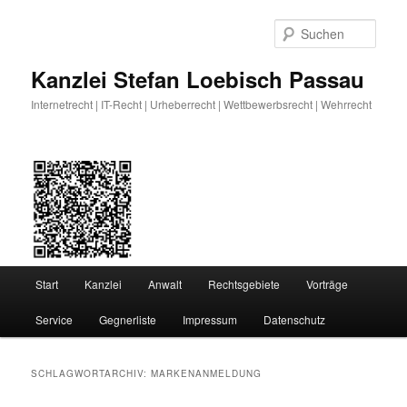
Zum
Zum
primären
sekundären
Such
Inhalt
Inhalt
springen
springen
Kanzlei Stefan Loebisch Passau
Internetrecht | IT-Recht | Urheberrecht | Wettbewerbsrecht | Wehrrecht
Hauptmenü
Start
Kanzlei
Anwalt
Rechtsgebiete
Vorträge
Service
Gegnerliste
Impressum
Datenschutz
SCHLAGWORTARCHIV:
MARKENANMELDUNG