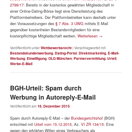
2799/17
: Bereits in der kostenlos gewährten Mitgliedschaft in
einer Online-Dating-Börse liegt eine Dienstleistung des
Plattformbetreibers. Der Plattformbetreiber kann deshalb unter
den Voraussetzungen des
§ 7 Abs. 3 UWG
mittels E-Mail
gegenüber kostenfreien Bestandsmitgliedern für eine
kostenpflichtige Mitgliedschaft werben.
Weiterlesen
→
Veröffentlicht unter
Wettbewerbsrecht
|
Verschlagwortet mit
Bestandskundenwerbung
,
Dating-Portal
,
Direktmarketing
,
E-Mail-
Werbung
,
Einwilligung
,
OLG München
,
Partnervermittlung
,
Urteil
,
Werbe-E-Mail
BGH-Urteil: Spam durch
Werbung in Autoreply-E-Mail
Veröffentlicht am
16. Dezember 2015
Spam durch Autoreply-E-Mail – der
Bundesgerichtshof
(BGH)
entschied mit
Urteil vom 15.12.2015
, Az.
VI ZR 134/15
: Eine
gegen den erklärten Willen eines Verbrauchers als