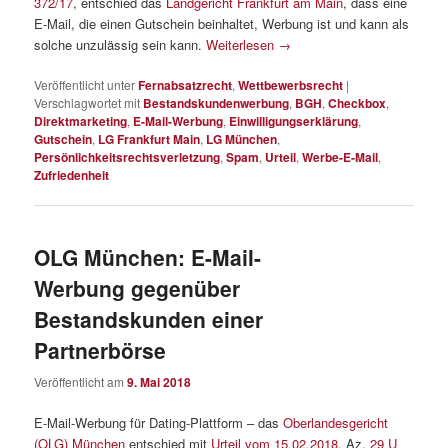
372/17
, entschied das
Landgericht Frankfurt am Main
, dass eine
E-Mail, die einen Gutschein beinhaltet, Werbung ist und kann als
solche unzulässig sein kann.
Weiterlesen
→
Veröffentlicht unter
Fernabsatzrecht
,
Wettbewerbsrecht
|
Verschlagwortet mit
Bestandskundenwerbung
,
BGH
,
Checkbox
,
Direktmarketing
,
E-Mail-Werbung
,
Einwilligungserklärung
,
Gutschein
,
LG Frankfurt Main
,
LG München
,
Persönlichkeitsrechtsverletzung
,
Spam
,
Urteil
,
Werbe-E-Mail
,
Zufriedenheit
OLG München: E-Mail-
Werbung gegenüber
Bestandskunden einer
Partnerbörse
Veröffentlicht am
9. Mai 2018
E-Mail-Werbung für Dating-Plattform – das
Oberlandesgericht
(OLG) München
entschied mit
Urteil vom 15.02.2018
, Az.
29 U