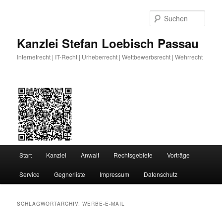
Zum
Zum
primären
sekundären
Such
Inhalt
Inhalt
springen
springen
Kanzlei Stefan Loebisch Passau
Internetrecht | IT-Recht | Urheberrecht | Wettbewerbsrecht | Wehrrecht
Hauptmenü
Start
Kanzlei
Anwalt
Rechtsgebiete
Vorträge
Service
Gegnerliste
Impressum
Datenschutz
SCHLAGWORTARCHIV:
WERBE-E-MAIL