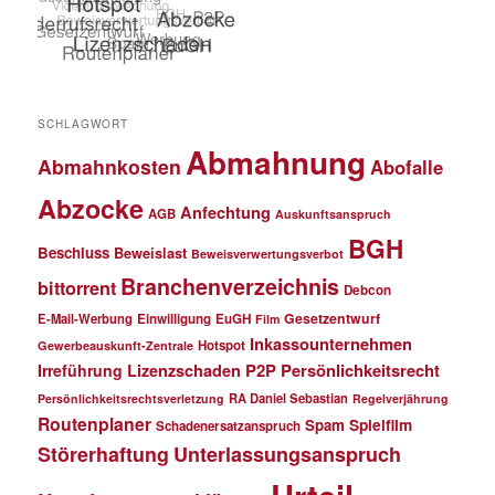
SCHLAGWORT
Abmahnung
Abmahnkosten
Abofalle
Abzocke
Anfechtung
AGB
Auskunftsanspruch
BGH
Beschluss
Beweislast
Beweisverwertungsverbot
Branchenverzeichnis
bittorrent
Debcon
Gesetzentwurf
E-Mail-Werbung
Einwilligung
EuGH
Film
Inkassounternehmen
Hotspot
Gewerbeauskunft-Zentrale
P2P
Persönlichkeitsrecht
Irreführung
Lizenzschaden
RA Daniel Sebastian
Persönlichkeitsrechtsverletzung
Regelverjährung
Routenplaner
Spielfilm
Spam
Schadenersatzanspruch
Störerhaftung
Unterlassungsanspruch