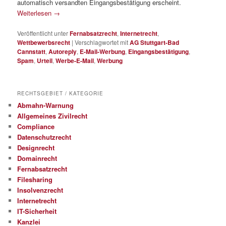
automatisch versandten Eingangsbestätigung erscheint.
Weiterlesen
→
Veröffentlicht unter
Fernabsatzrecht
,
Internetrecht
,
Wettbewerbsrecht
|
Verschlagwortet mit
AG Stuttgart-Bad
Cannstatt
,
Autoreply
,
E-Mail-Werbung
,
Eingangsbestätigung
,
Spam
,
Urteil
,
Werbe-E-Mail
,
Werbung
RECHTSGEBIET / KATEGORIE
Abmahn-Warnung
Allgemeines Zivilrecht
Compliance
Datenschutzrecht
Designrecht
Domainrecht
Fernabsatzrecht
Filesharing
Insolvenzrecht
Internetrecht
IT-Sicherheit
Kanzlei