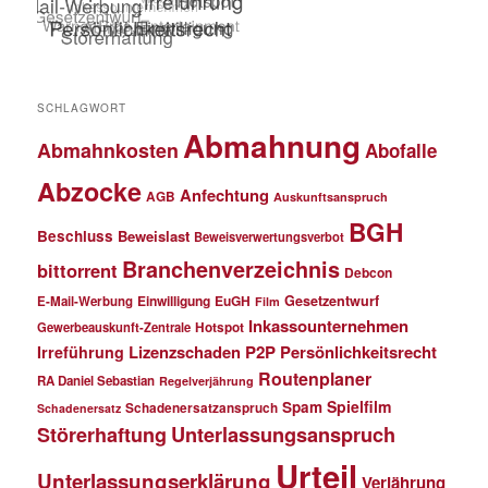
SCHLAGWORT
Abmahnung
Abmahnkosten
Abofalle
Abzocke
Anfechtung
AGB
Auskunftsanspruch
BGH
Beschluss
Beweislast
Beweisverwertungsverbot
Branchenverzeichnis
bittorrent
Debcon
Einwilligung
EuGH
Gesetzentwurf
E-Mail-Werbung
Film
Inkassounternehmen
Gewerbeauskunft-Zentrale
Hotspot
Lizenzschaden
P2P
Persönlichkeitsrecht
Irreführung
Routenplaner
RA Daniel Sebastian
Regelverjährung
Spielfilm
Spam
Schadenersatzanspruch
Schadenersatz
Störerhaftung
Unterlassungsanspruch
Urteil
Unterlassungserklärung
Verjährung