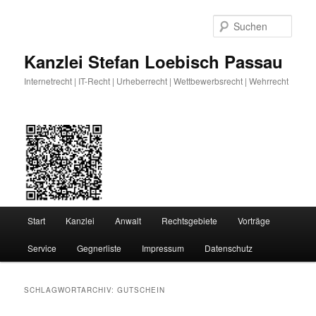
Zum
Zum
primären
sekundären
Such
Inhalt
Inhalt
springen
springen
Kanzlei Stefan Loebisch Passau
Internetrecht | IT-Recht | Urheberrecht | Wettbewerbsrecht | Wehrrecht
Hauptmenü
Start
Kanzlei
Anwalt
Rechtsgebiete
Vorträge
Service
Gegnerliste
Impressum
Datenschutz
SCHLAGWORTARCHIV:
GUTSCHEIN