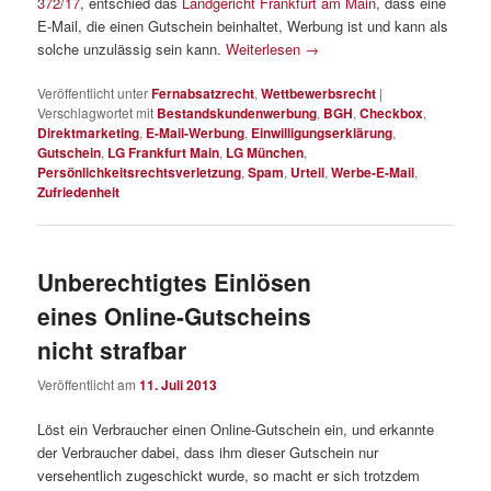
372/17
, entschied das
Landgericht Frankfurt am Main
, dass eine
E-Mail, die einen Gutschein beinhaltet, Werbung ist und kann als
solche unzulässig sein kann.
Weiterlesen
→
Veröffentlicht unter
Fernabsatzrecht
,
Wettbewerbsrecht
|
Verschlagwortet mit
Bestandskundenwerbung
,
BGH
,
Checkbox
,
Direktmarketing
,
E-Mail-Werbung
,
Einwilligungserklärung
,
Gutschein
,
LG Frankfurt Main
,
LG München
,
Persönlichkeitsrechtsverletzung
,
Spam
,
Urteil
,
Werbe-E-Mail
,
Zufriedenheit
Unberechtigtes Einlösen
eines Online-Gutscheins
nicht strafbar
Veröffentlicht am
11. Juli 2013
Löst ein Verbraucher einen Online-Gutschein ein, und erkannte
der Verbraucher dabei, dass ihm dieser Gutschein nur
versehentlich zugeschickt wurde, so macht er sich trotzdem