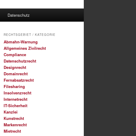
Datenschutz
RECHTSGEBIET / KATEGORIE
Abmahn-Warnung
Allgemeines Zivilrecht
Compliance
Datenschutzrecht
Designrecht
Domainrecht
Fernabsatzrecht
Filesharing
Insolvenzrecht
Internetrecht
IT-Sicherheit
Kanzlei
Kunstrecht
Markenrecht
Mietrecht