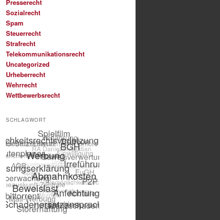
Presserecht
Sozialrecht
Spam
Steuerrecht
Strafrecht
Telekommunikationsrecht
Uncategorized
Urheberrecht
Wehrrecht
Wettbewerbsrecht
SCHLAGWORT