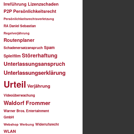
Irreführung
Lizenzschaden
P2P
Persönlichkeitsrecht
Persönlichkeitsrechtsverletzung
RA Daniel Sebastian
Regelverjährung
Routenplaner
Spam
Schadenersatzanspruch
Störerhaftung
Spielfilm
Unterlassungsanspruch
Unterlassungserklärung
Urteil
Verjährung
Videoüberwachung
Waldorf Frommer
Warner Bros. Entertainment
GmbH
Widerrufsrecht
Webshop
Werbung
WLAN