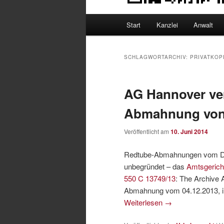
Hauptmenü
Start
Kanzlei
Anwalt
SCHLAGWORTARCHIV:
PRIVATKOP
AG Hannover ver
Abmahnung von
Veröffentlicht am
10. Juni 2014
Redtube-Abmahnungen vom Dez
unbegründet – das
Amtsgerich
550 C 13749/13
: The Archive 
Abmahnung vom 04.12.2013, i
Weiterlesen
→