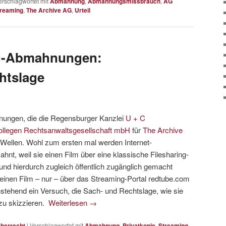
erschlagwortet mit
Abmahnung
,
Abmahnungsmissbrauch
,
AG
treaming
,
The Archive AG
,
Urteil
ng-Abmahnungen:
htslage
nungen, die die Regensburger Kanzlei
U + C
llegen Rechtsanwaltsgesellschaft mbH
für
The Archive
Wellen. Wohl zum ersten mal werden Internet-
nt, weil sie einen Film über eine klassische Filesharing-
nd hierdurch zugleich öffentlich zugänglich gemacht
 einen Film – nur – über das Streaming-Portal redtube.com
tehend ein Versuch, die Sach- und Rechtslage, wie sie
 zu skizzieren.
Weiterlesen
→
berrecht
|
Verschlagwortet mit
Abmahnung
,
Privatkopie
,
Streaming
,