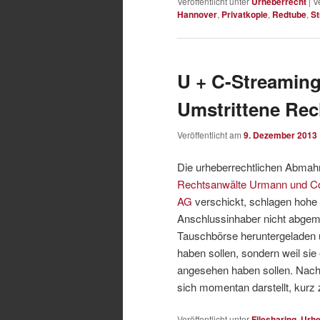
Veröffentlicht unter
Urheberrecht
|
V
Hannover
,
Privatkopie
,
Redtube
,
S
U + C-Streami
Umstrittene Rec
Veröffentlicht am
9. Dezember 2013
Die urheberrechtlichen Abmah
Rechtsanwälte Urmann und Co
AG
verschickt, schlagen hohe 
Anschlussinhaber nicht abgemah
Tauschbörse heruntergeladen u
haben sollen, sondern weil sie
angesehen haben sollen. Nachs
sich momentan darstellt, kurz
Veröffentlicht unter
Filesharing
,
Urhe