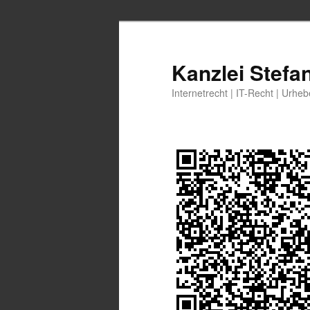
Zum
Zum
primären
sekundären
Inhalt
Inhalt
Kanzlei Stefa
springen
springen
Internetrecht | IT-Recht | Urhe