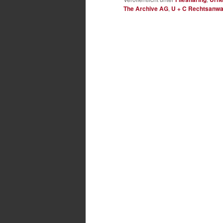
The Archive AG
,
U + C Rechtsanwa