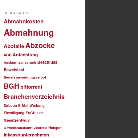
SCHLAGWORT
Abmahnkosten
Abmahnung
Abzocke
Abofalle
Anfechtung
AGB
Beschluss
Auskunftsanspruch
Beweislast
Beweisverwertungsverbot
BGH
bittorrent
Branchenverzeichnis
Debcon
E-Mail-Werbung
Einwilligung
EuGH
Film
Gesetzentwurf
Hotspot
Gewerbeauskunft-Zentrale
Inkassounternehmen