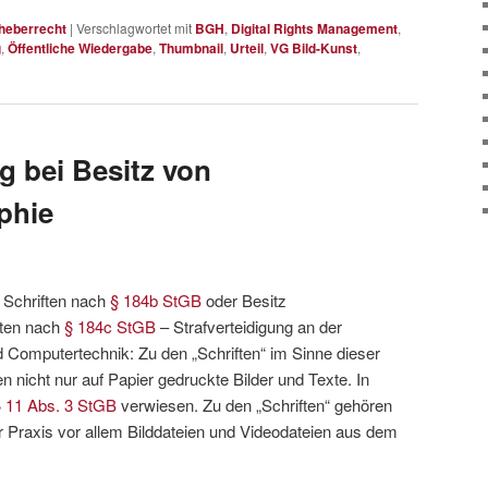
heberrecht
|
Verschlagwortet mit
BGH
,
Digital Rights Management
,
g
,
Öffentliche Wiedergabe
,
Thumbnail
,
Urteil
,
VG Bild-Kunst
,
g bei Besitz von
phie
 Schriften nach
§ 184b StGB
oder Besitz
ften nach
§ 184c StGB
– Strafverteidigung an der
nd Computertechnik: Zu den „Schriften“ im Sinne dieser
n nicht nur auf Papier gedruckte Bilder und Texte. In
§ 11 Abs. 3 StGB
verwiesen. Zu den „Schriften“ gehören
 Praxis vor allem Bilddateien und Videodateien aus dem