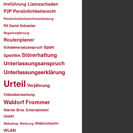
Irreführung
Lizenzschaden
P2P
Persönlichkeitsrecht
Persönlichkeitsrechtsverletzung
RA Daniel Sebastian
Regelverjährung
Routenplaner
Spam
Schadenersatzanspruch
Störerhaftung
Spielfilm
Unterlassungsanspruch
Unterlassungserklärung
Urteil
Verjährung
Videoüberwachung
Waldorf Frommer
Warner Bros. Entertainment
GmbH
Widerrufsrecht
Webshop
Werbung
WLAN