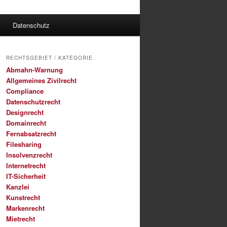
Datenschutz
RECHTSGEBIET / KATEGORIE
Abmahn-Warnung
Allgemeines Zivilrecht
Compliance
Datenschutzrecht
Designrecht
Domainrecht
Fernabsatzrecht
Filesharing
Insolvenzrecht
Internetrecht
IT-Sicherheit
Kanzlei
Kunstrecht
Markenrecht
Mietrecht