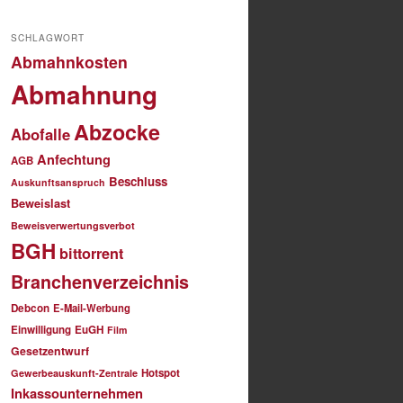
SCHLAGWORT
Abmahnkosten
Abmahnung
Abzocke
Abofalle
Anfechtung
AGB
Beschluss
Auskunftsanspruch
Beweislast
Beweisverwertungsverbot
BGH
bittorrent
Branchenverzeichnis
Debcon
E-Mail-Werbung
Einwilligung
EuGH
Film
Gesetzentwurf
Hotspot
Gewerbeauskunft-Zentrale
Inkassounternehmen