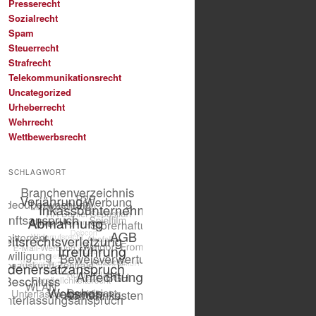
Presserecht
Sozialrecht
Spam
Steuerrecht
Strafrecht
Telekommunikationsrecht
Uncategorized
Urheberrecht
Wehrrecht
Wettbewerbsrecht
SCHLAGWORT