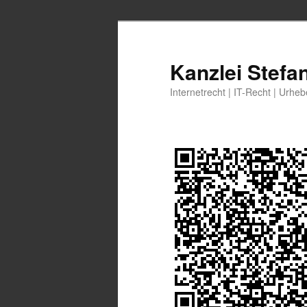
Zum
Zum
primären
sekundären
Inhalt
Inhalt
Kanzlei Stefa
springen
springen
Internetrecht | IT-Recht | Urhe