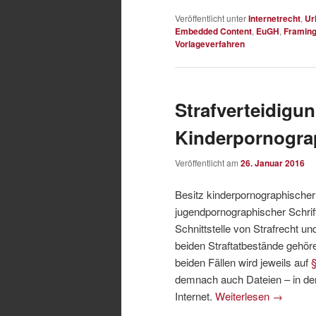
Veröffentlicht unter
Internetrecht
,
Ur
Embedded Content
,
EuGH
,
Framin
Vorlageverfahren
Strafverteidigun
Kinderpornogra
Veröffentlicht am
26. Januar 2016
Besitz kinderpornographischer
jugendpornographischer Schri
Schnittstelle von Strafrecht u
beiden Straftatbestände gehöre
beiden Fällen wird jeweils auf
demnach auch Dateien – in der
Internet.
Weiterlesen
→