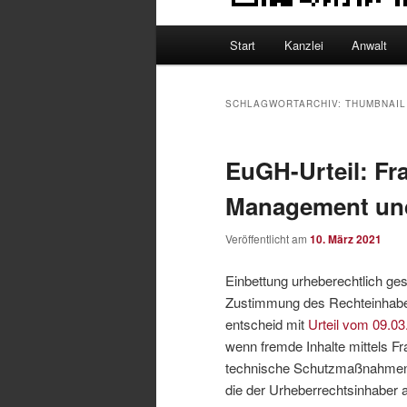
Hauptmenü
Start
Kanzlei
Anwalt
SCHLAGWORTARCHIV:
THUMBNAIL
EuGH-Urteil: Fra
Management und
Veröffentlicht am
10. März 2021
Einbettung urheberechtlich ges
Zustimmung des Rechteinhabe
entscheid mit
Urteil vom 09.03
wenn fremde Inhalte mittels F
technische Schutzmaßnahmen
die der Urheberrechtsinhaber 