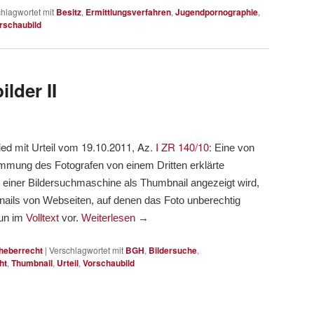
hlagwortet mit
Besitz
,
Ermittlungsverfahren
,
Jugendpornographie
,
rschaubild
lder II
ied mit Urteil vom 19.10.2011, Az.
I ZR 140/10
:
Eine von
mmung des Fotografen von einem Dritten erklärte
n einer Bildersuchmaschine als Thumbnail angezeigt wird,
nails von Webseiten, auf denen das Foto unberechtig
nun im
Volltext
vor.
Weiterlesen
→
heberrecht
|
Verschlagwortet mit
BGH
,
Bildersuche
,
ht
,
Thumbnail
,
Urteil
,
Vorschaubild