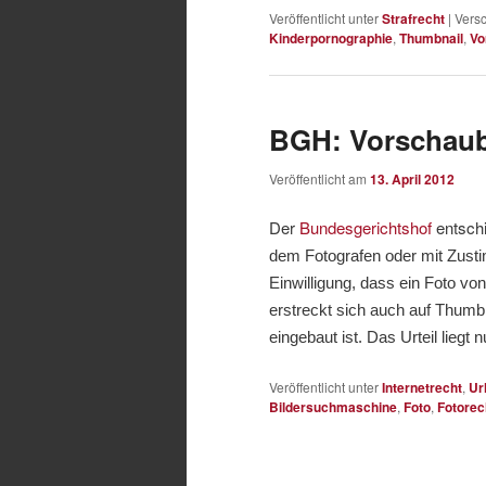
Veröffentlicht unter
Strafrecht
|
Versc
Kinderpornographie
,
Thumbnail
,
Vo
BGH: Vorschaubi
Veröffentlicht am
13. April 2012
Der
Bundesgerichtshof
entsch
dem Fotografen oder mit Zusti
Einwilligung, dass ein Foto vo
erstreckt sich auch auf Thumb
eingebaut ist. Das Urteil liegt 
Veröffentlicht unter
Internetrecht
,
Ur
Bildersuchmaschine
,
Foto
,
Fotorec