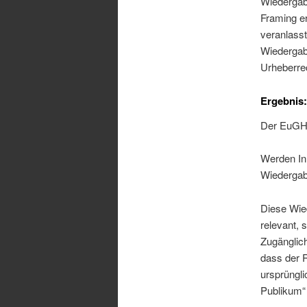
Wiedergab
Framing e
veranlasst
Wiedergabe
Urheberre
Ergebnis
Der EuGH 
Werden Inh
Wiedergabe
Diese Wied
relevant, 
Zugänglich
dass der 
ursprüngli
Publikum“