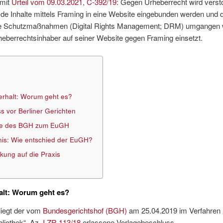
 mit
Urteil vom 09.03.2021
,
C-392/19
: Gegen Urheberrecht wird verst
e Inhalte mittels Framing in eine Website eingebunden werden und 
e Schutzmaßnahmen (Digital Rights Management; DRM) umgangen 
heberrechtsinhaber auf seiner Website gegen Framing einsetzt.
rhalt: Worum geht es?
s vor Berliner Gerichten
ge des BGH zum EuGH
is: Wie entschied der EuGH?
kung auf die Praxis
alt: Worum geht es?
liegt der vom
Bundesgerichtshof (BGH)
am 25.04.2019 im Verfahren
bliothek“, Az.
I ZR 113/18
erlassene Vorlagebeschluss.