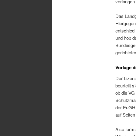
verlangen.
Das Landge
Hiergegen 
entschied
und hob da
Bundesgeri
gerichtete
Vorlage 
Der Lizenz
beurteilt 
ob die VG 
Schutzmaß
der EuGH n
auf Seiten
Also formu