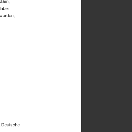
oßen,
dabei
werden,
 „Deutsche