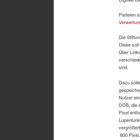
Parteien s
Verwertung
Die Stiftu
Diese soll
Über Links
verschied
sind.
Dazu solle
gespeicher
Nutzer ein
DDB, die e
Pixel enth
Lupenfunkt
vergrößer
600 Pixel.