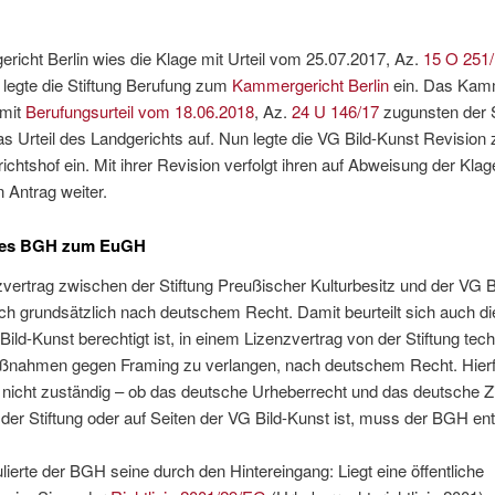
richt Berlin wies die Klage mit Urteil vom 25.07.2017, Az.
15 O 251
legte die Stiftung Berufung zum
Kammergericht Berlin
ein. Das Kam
 mit
Berufungsurteil vom 18.06.2018
, Az.
24 U 146/17
zugunsten der S
s Urteil des Landgerichts auf. Nun legte die VG Bild-Kunst Revision
chtshof ein. Mit ihrer Revision verfolgt ihren auf Abweisung der Kla
n Antrag weiter.
des BGH zum EuGH
vertrag zwischen der Stiftung Preußischer Kulturbesitz und der VG B
sich grundsätzlich nach deutschem Recht. Damit beurteilt sich auch di
Bild-Kunst berechtigt ist, in einem Lizenzvertrag von der Stiftung tec
nahmen gegen Framing zu verlangen, nach deutschem Recht. Hierfü
icht zuständig – ob das deutsche Urheberrecht und das deutsche Zi
 der Stiftung oder auf Seiten der VG Bild-Kunst ist, muss der BGH en
lierte der BGH seine durch den Hintereingang: Liegt eine öffentliche