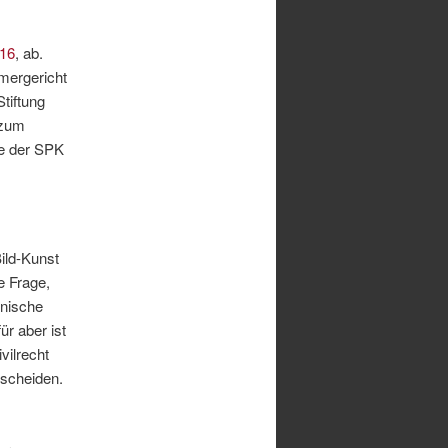
/16
, ab.
mergericht
tiftung
 zum
ge der SPK
ild-Kunst
e Frage,
hnische
r aber ist
vilrecht
tscheiden.