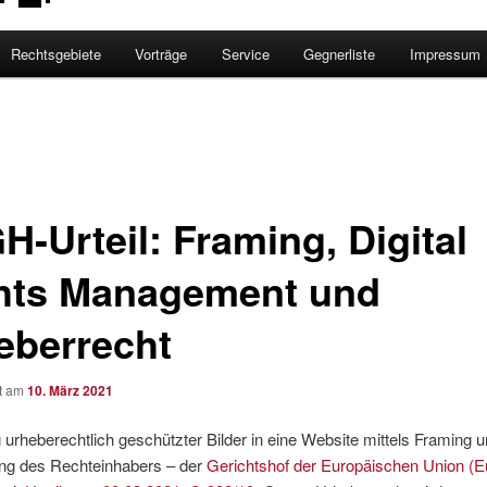
Rechtsgebiete
Vorträge
Service
Gegnerliste
Impressum
H-Urteil: Framing, Digital
hts Management und
eberrecht
ht am
10. März 2021
 urheberechtlich geschützter Bilder in eine Website mittels Framing 
g des Rechteinhabers – der
Gerichtshof der Europäischen Union (