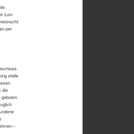
ite
er zum
 erwünscht
ten per
eschluss
ing stelle
ossen
 die
g geboten
nglich
fundene
e
ahmen –