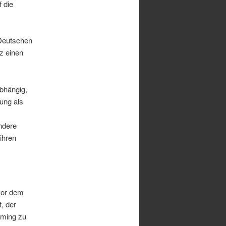
f die
 Deutschen
tz einen
bhängig,
ung als
ndere
ihren
vor dem
t, der
aming zu