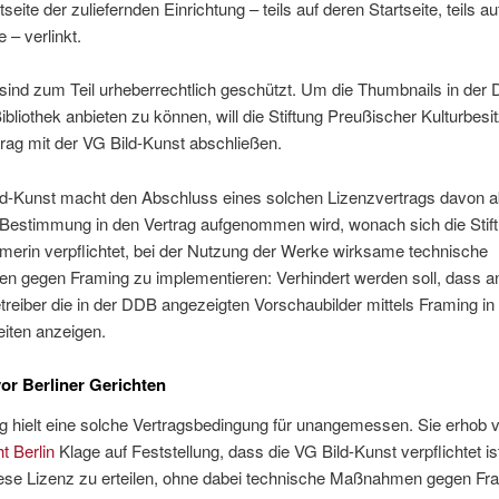
tseite der zuliefernden Einrichtung – teils auf deren Startseite, teils au
 – verlinkt.
 sind zum Teil urheberrechtlich geschützt. Um die Thumbnails in der
Bibliothek anbieten zu können, will die Stiftung Preußischer Kulturbesi
rag mit der VG Bild-Kunst abschließen.
ld-Kunst macht den Abschluss eines solchen Lizenzvertrags davon a
 Bestimmung in den Vertrag aufgenommen wird, wonach sich die Stift
merin verpﬂichtet, bei der Nutzung der Werke wirksame technische
 gegen Framing zu implementieren: Verhindert werden soll, dass a
reiber die in der DDB angezeigten Vorschaubilder mittels Framing in 
iten anzeigen.
or Berliner Gerichten
ng hielt eine solche Vertragsbedingung für unangemessen. Sie erhob 
t Berlin
Klage auf Feststellung, dass die VG Bild-Kunst verpflichtet is
diese Lizenz zu erteilen, ohne dabei technische Maßnahmen gegen Fr