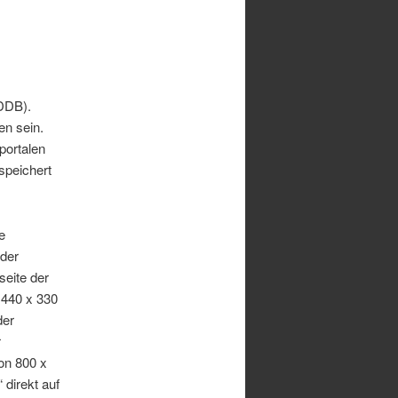
DDB).
en sein.
portalen
speichert
e
 der
seite der
 440 x 330
der
r
on 800 x
 direkt auf