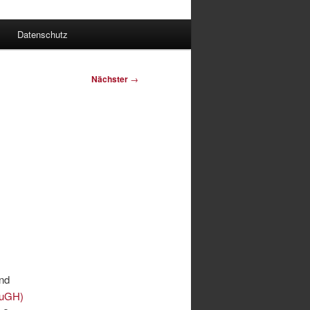
Datenschutz
Nächster
→
und
EuGH)