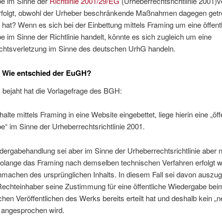
e im Sinne der
Richtlinie 2001/29/EG
(Urheberrechtsrichtlinie 2001)v
rfolgt, obwohl der Urheber beschränkende Maßnahmen dagegen getro
 hat? Wenn es sich bei der Einbettung mittels Framing um eine öffent
 im Sinne der Richtlinie handelt, könnte es sich zugleich um eine
chtsverletzung im Sinne des deutschen UrhG handeln.
: Wie entschied der EuGH?
bejaht hat die Vorlagefrage des BGH:
alte mittels Framing in eine Website eingebettet, liege hierin eine „öff
“ im Sinne der Urheberrechtsrichtlinie 2001.
ergabehandlung sei aber im Sinne der Urheberrechtsrichtlinie aber n
solange das Framing nach demselben technischen Verfahren erfolgt 
machen des ursprünglichen Inhalts. In diesem Fall sei davon auszug
Rechteinhaber seine Zustimmung für eine öffentliche Wiedergabe bei
chen Veröffentlichen des Werks bereits erteilt hat und deshalb kein „
 angesprochen wird.