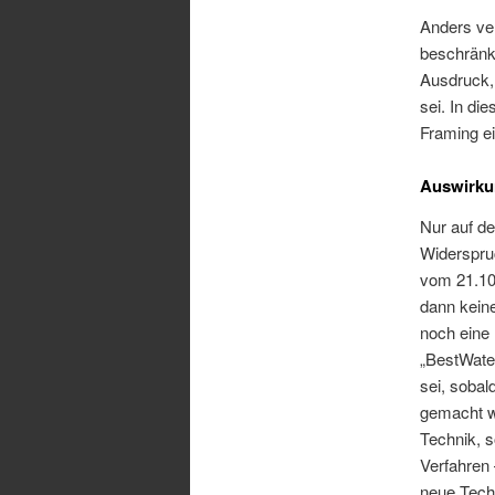
Anders ver
beschränk
Ausdruck, 
sei. In di
Framing e
Auswirkun
Nur auf de
Widerspru
vom 21.10
dann kein
noch eine 
„BestWate
sei, sobal
gemacht wi
Technik, s
Verfahren
neue Tech