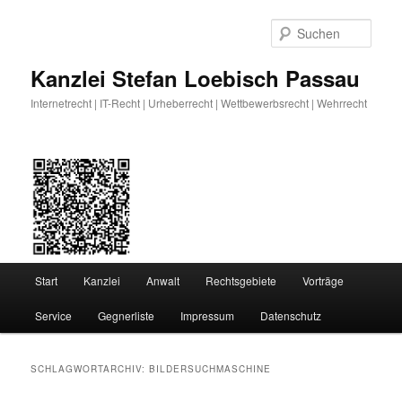
Zum
Zum
primären
sekundären
Such
Inhalt
Inhalt
springen
springen
Kanzlei Stefan Loebisch Passau
Internetrecht | IT-Recht | Urheberrecht | Wettbewerbsrecht | Wehrrecht
Hauptmenü
Start
Kanzlei
Anwalt
Rechtsgebiete
Vorträge
Service
Gegnerliste
Impressum
Datenschutz
SCHLAGWORTARCHIV:
BILDERSUCHMASCHINE