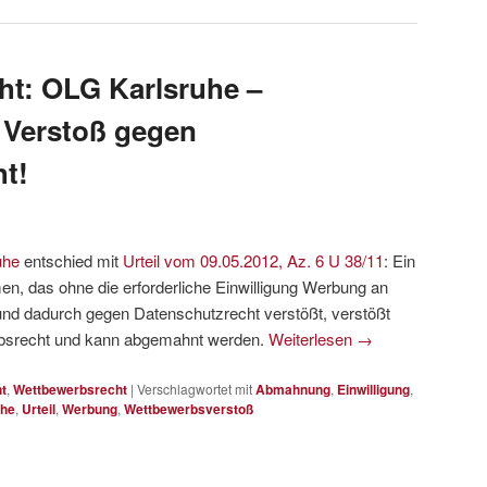
ht: OLG Karlsruhe –
Verstoß gegen
t!
uhe
entschied mit
Urteil vom 09.05.2012, Az. 6 U 38/11
: Ein
, das ohne die erforderliche Einwilligung Werbung an
nd dadurch gegen Datenschutzrecht verstößt, verstößt
rbsrecht und kann abgemahnt werden.
Weiterlesen
→
t
,
Wettbewerbsrecht
|
Verschlagwortet mit
Abmahnung
,
Einwilligung
,
uhe
,
Urteil
,
Werbung
,
Wettbewerbsverstoß