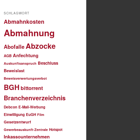
SCHLAGWORT
Abmahnkosten
Abmahnung
Abzocke
Abofalle
Anfechtung
AGB
Beschluss
Auskunftsanspruch
Beweislast
Beweisverwertungsverbot
BGH
bittorrent
Branchenverzeichnis
Debcon
E-Mail-Werbung
Einwilligung
EuGH
Film
Gesetzentwurf
Hotspot
Gewerbeauskunft-Zentrale
Inkassounternehmen