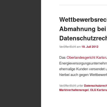
Wettbewerbsrec
Abmahnung bei 
Datenschutzrech
Veröffentlicht am
19. Juli 2012
Das
Oberlandesgericht Karlsr
Energieversorgungsunternehmen
ehemalige Kunden versendet u
hierbei auch gegen Wettbewe
Veröffentlicht unter
Datenschutzrech
Marktverhaltensregel
,
OLG Karlsr