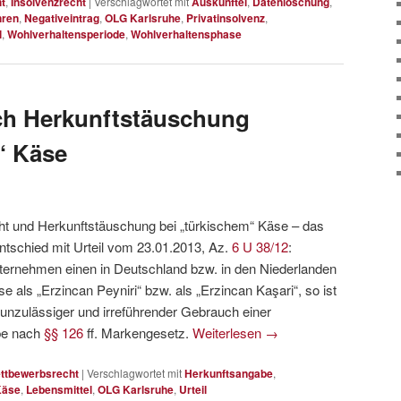
t
,
Insolvenzrecht
|
Verschlagwortet mit
Auskunftei
,
Datenlöschung
,
hren
,
Negativeintrag
,
OLG Karlsruhe
,
Privatinsolvenz
,
l
,
Wohlverhaltensperiode
,
Wohlverhaltensphase
ch Herkunftstäuschung
“ Käse
t und Herkunftstäuschung bei „türkischem“ Käse – das
ntschied mit Urteil vom 23.01.2013, Az.
6 U 38/12
:
ternehmen einen in Deutschland bzw. in den Niederlanden
e als „Erzincan Peyniri“ bzw. als „Erzincan Kaşari“, so ist
unzulässiger und irreführender Gebrauch einer
be nach
§§ 126
ff. Markengesetz.
Weiterlesen
→
ttbewerbsrecht
|
Verschlagwortet mit
Herkunftsangabe
,
Käse
,
Lebensmittel
,
OLG Karlsruhe
,
Urteil