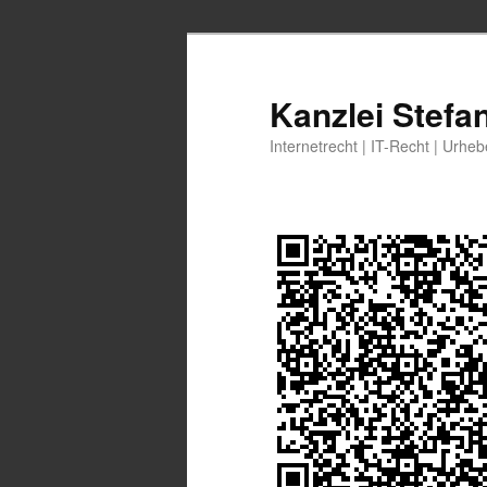
Zum
Zum
primären
sekundären
Inhalt
Inhalt
Kanzlei Stefa
springen
springen
Internetrecht | IT-Recht | Urhe