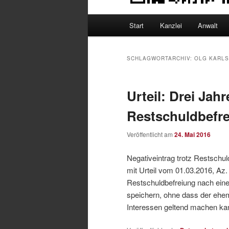
Hauptmenü
Start
Kanzlei
Anwalt
SCHLAGWORTARCHIV:
OLG KARL
Urteil: Drei Jah
Restschuldbefr
Veröffentlicht am
24. Mai 2016
Negativeintrag trotz Restschu
mit Urteil vom 01.03.2016, Az
Restschuldbefreiung nach eine
speichern, ohne dass der ehe
Interessen geltend machen ka