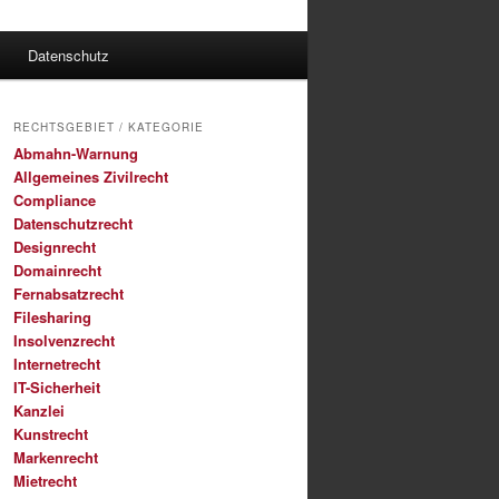
Datenschutz
RECHTSGEBIET / KATEGORIE
Abmahn-Warnung
Allgemeines Zivilrecht
Compliance
Datenschutzrecht
Designrecht
Domainrecht
Fernabsatzrecht
Filesharing
Insolvenzrecht
Internetrecht
IT-Sicherheit
Kanzlei
Kunstrecht
Markenrecht
Mietrecht