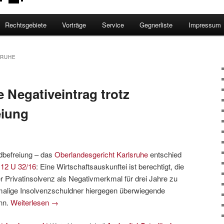
Rechtsgebiete
Vorträge
Service
Gegnerliste
Impressum
SRUHE
re Negativeintrag trotz
eiung
ldbefreiung – das
Oberlandesgericht Karlsruhe
entschied
.
12 U 32/16
: Eine Wirtschaftsauskunftei ist berechtigt, die
r Privatinsolvenz als Negativmerkmal für drei Jahre zu
malige Insolvenzschuldner hiergegen überwiegende
nn.
Weiterlesen
→