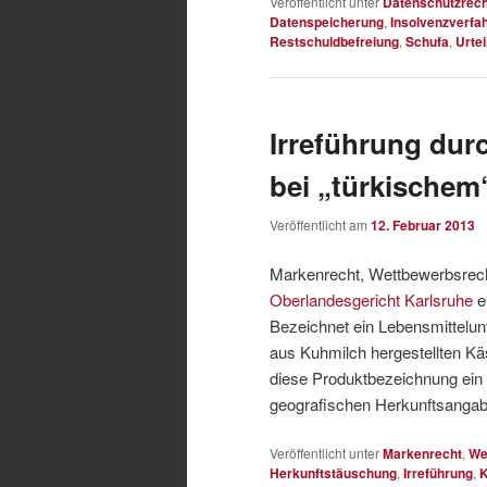
Veröffentlicht unter
Datenschutzrech
Datenspeicherung
,
Insolvenzverfa
Restschuldbefreiung
,
Schufa
,
Urtei
Irreführung dur
bei „türkischem
Veröffentlicht am
12. Februar 2013
Markenrecht, Wettbewerbsrech
Oberlandesgericht Karlsruhe
e
Bezeichnet ein Lebensmittelun
aus Kuhmilch hergestellten Käs
diese Produktbezeichnung ein 
geografischen Herkunftsanga
Veröffentlicht unter
Markenrecht
,
We
Herkunftstäuschung
,
Irreführung
,