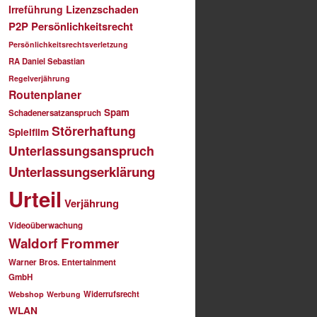
Irreführung
Lizenzschaden
P2P
Persönlichkeitsrecht
Persönlichkeitsrechtsverletzung
RA Daniel Sebastian
Regelverjährung
Routenplaner
Spam
Schadenersatzanspruch
Störerhaftung
Spielfilm
Unterlassungsanspruch
Unterlassungserklärung
Urteil
Verjährung
Videoüberwachung
Waldorf Frommer
Warner Bros. Entertainment
GmbH
Widerrufsrecht
Webshop
Werbung
WLAN