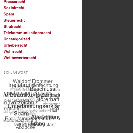
Presserecht
Sozialrecht
Spam
Steuerrecht
Strafrecht
Telekommunikationsrecht
Uncategorized
Urheberrecht
Wehrrecht
Wettbewerbsrecht
SCHLAGWORT