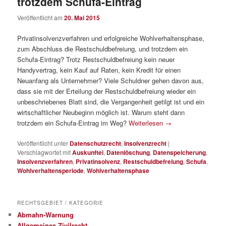
trotzdem Schufa-Eintrag
Veröffentlicht am
20. Mai 2015
Privatinsolvenzverfahren und erfolgreiche Wohlverhaltensphase,
zum Abschluss die Restschuldbefreiung, und trotzdem ein
Schufa-Eintrag? Trotz Restschuldbefreiung kein neuer
Handyvertrag, kein Kauf auf Raten, kein Kredit für einen
Neuanfang als Unternehmer? Viele Schuldner gehen davon aus,
dass sie mit der Erteilung der Restschuldbefreiung wieder ein
unbeschriebenes Blatt sind, die Vergangenheit getilgt ist und ein
wirtschaftlicher Neubeginn möglich ist. Warum steht dann
trotzdem ein Schufa-Eintrag im Weg?
Weiterlesen
→
Veröffentlicht unter
Datenschutzrecht
,
Insolvenzrecht
|
Verschlagwortet mit
Auskunftei
,
Datenlöschung
,
Datenspeicherung
,
Insolvenzverfahren
,
Privatinsolvenz
,
Restschuldbefreiung
,
Schufa
,
Wohlverhaltensperiode
,
Wohlverhaltensphase
RECHTSGEBIET / KATEGORIE
Abmahn-Warnung
Allgemeines Zivilrecht