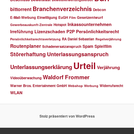
Branchenverzeichnis
bittorrent
Debcon
Gesetzentwurf
E-Mail-Werbung
Einwilligung
EuGH
Film
Inkassounternehmen
Hotspot
Gewerbeauskunft-Zentrale
P2P
Persönlichkeitsrecht
Irreführung
Lizenzschaden
RA Daniel Sebastian
Persönlichkeitsrechtsverletzung
Regelverjährung
Routenplaner
Spielfilm
Spam
Schadenersatzanspruch
Störerhaftung
Unterlassungsanspruch
Urteil
Unterlassungserklärung
Verjährung
Waldorf Frommer
Videoüberwachung
Warner Bros. Entertainment GmbH
Widerrufsrecht
Webshop
Werbung
WLAN
Stolz präsentiert von WordPress