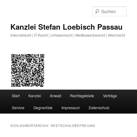
Zum
Zum
primären
sekundären
Such
Inhalt
Inhalt
springen
springen
Kanzlei Stefan Loebisch Passau
Internetrecht | IT-Recht | Urheberrecht | Wettbewerbsrecht | Wehrrecht
Hauptmenü
Start
Kanzlei
Anwalt
Rechtsgebiete
Vorträge
Service
Gegnerliste
Impressum
Datenschutz
SCHLAGWORTARCHIV:
RESTSCHULDBEFREIUNG