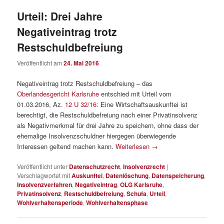
Urteil: Drei Jahre
Negativeintrag trotz
Restschuldbefreiung
Veröffentlicht am
24. Mai 2016
Negativeintrag trotz Restschuldbefreiung – das
Oberlandesgericht Karlsruhe
entschied mit Urteil vom
01.03.2016, Az.
12 U 32/16
: Eine Wirtschaftsauskunftei ist
berechtigt, die Restschuldbefreiung nach einer Privatinsolvenz
als Negativmerkmal für drei Jahre zu speichern, ohne dass der
ehemalige Insolvenzschuldner hiergegen überwiegende
Interessen geltend machen kann.
Weiterlesen
→
Veröffentlicht unter
Datenschutzrecht
,
Insolvenzrecht
|
Verschlagwortet mit
Auskunftei
,
Datenlöschung
,
Datenspeicherung
,
Insolvenzverfahren
,
Negativeintrag
,
OLG Karlsruhe
,
Privatinsolvenz
,
Restschuldbefreiung
,
Schufa
,
Urteil
,
Wohlverhaltensperiode
,
Wohlverhaltensphase