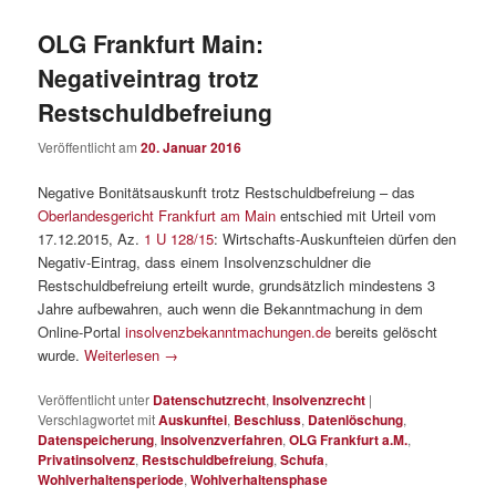
OLG Frankfurt Main:
Negativeintrag trotz
Restschuldbefreiung
Veröffentlicht am
20. Januar 2016
Negative Bonitätsauskunft trotz Restschuldbefreiung – das
Oberlandesgericht Frankfurt am Main
entschied mit Urteil vom
17.12.2015, Az.
1 U 128/15
: Wirtschafts-Auskunfteien dürfen den
Negativ-Eintrag, dass einem Insolvenzschuldner die
Restschuldbefreiung erteilt wurde, grundsätzlich mindestens 3
Jahre aufbewahren, auch wenn die Bekanntmachung in dem
Online-Portal
insolvenzbekanntmachungen.de
bereits gelöscht
wurde.
Weiterlesen
→
Veröffentlicht unter
Datenschutzrecht
,
Insolvenzrecht
|
Verschlagwortet mit
Auskunftei
,
Beschluss
,
Datenlöschung
,
Datenspeicherung
,
Insolvenzverfahren
,
OLG Frankfurt a.M.
,
Privatinsolvenz
,
Restschuldbefreiung
,
Schufa
,
Wohlverhaltensperiode
,
Wohlverhaltensphase