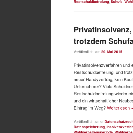
Restschuldbefreiung
,
Schufa
,
Wohl
Privatinsolvenz
trotzdem Schufa
Veröffentlicht am
20. Mai 2015
Privatinsolvenzverfahren und 
Restschuldbefreiung, und trot
neuer Handyvertrag, kein Kauf 
Unternehmer? Viele Schuldner 
Restschuldbefreiung wieder ein
und ein wirtschaftlicher Neube
Eintrag im Weg?
Weiterlesen
Veröffentlicht unter
Datenschutzrech
Datenspeicherung
,
Insolvenzverfa
Wohlverhaltensperiode
,
Wohlverha