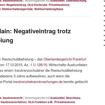
t
,
Insolvenzrecht
|
Verschlagwortet mit
Auskunftei
,
Datenlöschung
,
hren
,
Negativeintrag
,
OLG Karlsruhe
,
Privatinsolvenz
,
l
,
Wohlverhaltensperiode
,
Wohlverhaltensphase
ain: Negativeintrag trotz
eiung
tz Restschuldbefreiung – das
Oberlandesgericht Frankfurt
vom 17.12.2015, Az.
1 U 128/15
: Wirtschafts-Auskunfteien
ass einem Insolvenzschuldner die Restschuldbefreiung
mindestens 3 Jahre aufbewahren, auch wenn die
e-Portal
insolvenzbekanntmachungen.de
bereits gelöscht
t
,
Insolvenzrecht
|
Verschlagwortet mit
Auskunftei
,
Beschluss
,
,
Insolvenzverfahren
,
OLG Frankfurt a.M.
,
Privatinsolvenz
,