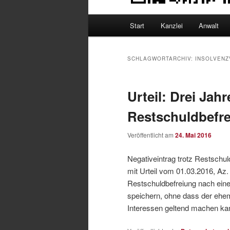
Hauptmenü
Start
Kanzlei
Anwalt
SCHLAGWORTARCHIV:
INSOLVENZ
Urteil: Drei Jah
Restschuldbefr
Veröffentlicht am
24. Mai 2016
Negativeintrag trotz Restschu
mit Urteil vom 01.03.2016, Az
Restschuldbefreiung nach eine
speichern, ohne dass der ehe
Interessen geltend machen ka