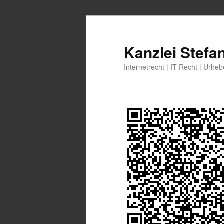
Zum
Zum
primären
sekundären
Inhalt
Inhalt
Kanzlei Stefa
springen
springen
Internetrecht | IT-Recht | Urhe