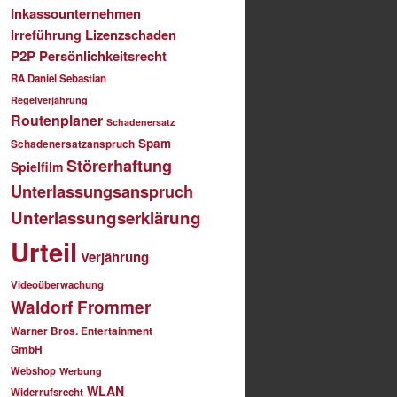
Inkassounternehmen
Lizenzschaden
Irreführung
P2P
Persönlichkeitsrecht
RA Daniel Sebastian
Regelverjährung
Routenplaner
Schadenersatz
Spam
Schadenersatzanspruch
Störerhaftung
Spielfilm
Unterlassungsanspruch
Unterlassungserklärung
Urteil
Verjährung
Videoüberwachung
Waldorf Frommer
Warner Bros. Entertainment
GmbH
Webshop
Werbung
WLAN
Widerrufsrecht