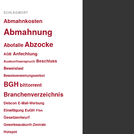
SCHLAGWORT
Abmahnkosten
Abmahnung
Abzocke
Abofalle
Anfechtung
AGB
Beschluss
Auskunftsanspruch
Beweislast
Beweisverwertungsverbot
BGH
bittorrent
Branchenverzeichnis
Debcon
E-Mail-Werbung
Einwilligung
EuGH
Film
Gesetzentwurf
Gewerbeauskunft-Zentrale
Hotspot