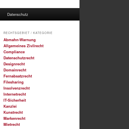
Datenschutz
RECHTSGEBIET / KATEGORIE
Abmahn-Warnung
Allgemeines Zivilrecht
Compliance
Datenschutzrecht
Designrecht
Domainrecht
Fernabsatzrecht
Filesharing
Insolvenzrecht
Internetrecht
IT-Sicherheit
Kanzlei
Kunstrecht
Markenrecht
Mietrecht