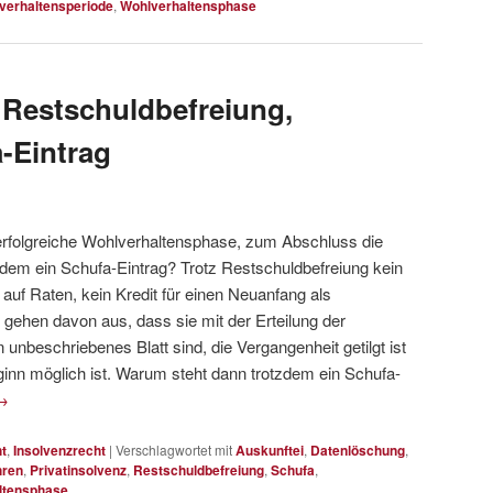
verhaltensperiode
,
Wohlverhaltensphase
, Restschuldbefreiung,
-Eintrag
erfolgreiche Wohlverhaltensphase, zum Abschluss die
zdem ein Schufa-Eintrag? Trotz Restschuldbefreiung kein
auf Raten, kein Kredit für einen Neuanfang als
gehen davon aus, dass sie mit der Erteilung der
 unbeschriebenes Blatt sind, die Vergangenheit getilgt ist
ginn möglich ist. Warum steht dann trotzdem ein Schufa-
→
t
,
Insolvenzrecht
|
Verschlagwortet mit
Auskunftei
,
Datenlöschung
,
hren
,
Privatinsolvenz
,
Restschuldbefreiung
,
Schufa
,
ltensphase