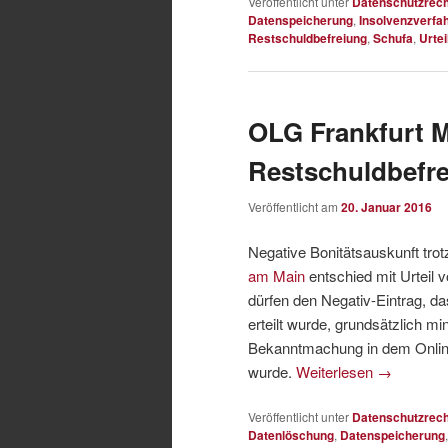
Veröffentlicht unter
Datenschutzrech
Datenspeicherung
,
Insolvenzverfa
Restschuldbefreiung
,
Schufa
,
Urtei
OLG Frankfurt M
Restschuldbefr
Veröffentlicht am
20. Januar 2016
Negative Bonitätsauskunft tro
am Main
entschied mit Urteil 
dürfen den Negativ-Eintrag, d
erteilt wurde, grundsätzlich 
Bekanntmachung in dem Onlin
wurde.
Weiterlesen
→
Veröffentlicht unter
Datenschutzrech
Datenlöschung
,
Datenspeicherung