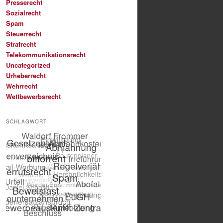
Presserecht
Sozialrecht
Spam
Steuerrecht
Strafrecht
Telekommunikationsrecht
Uncategorized
Urheberrecht
Wehrrecht
Wettbewerbsrecht
SCHLAGWORT