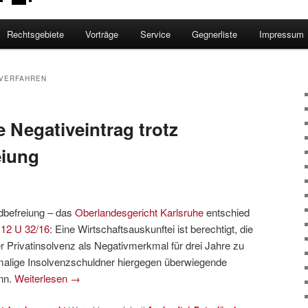
Rechtsgebiete
Vorträge
Service
Gegnerliste
Impressum
VERFAHREN
re Negativeintrag trotz
eiung
ldbefreiung – das
Oberlandesgericht Karlsruhe
entschied
.
12 U 32/16
: Eine Wirtschaftsauskunftei ist berechtigt, die
r Privatinsolvenz als Negativmerkmal für drei Jahre zu
malige Insolvenzschuldner hiergegen überwiegende
nn.
Weiterlesen
→