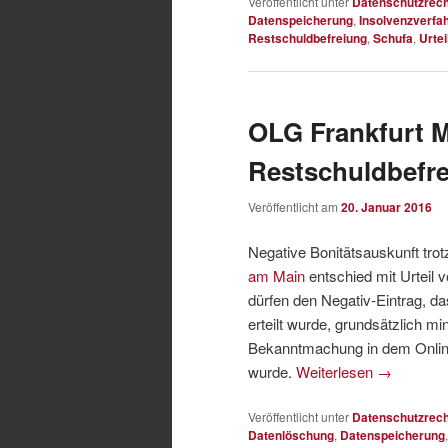
Veröffentlicht unter
Datenschutzrech
Datenspeicherung
,
Insolvenzverfa
Restschuldbefreiung
,
Schufa
,
Urtei
OLG Frankfurt M
Restschuldbefr
Veröffentlicht am
20. Januar 2016
Negative Bonitätsauskunft tro
am Main
entschied mit Urteil 
dürfen den Negativ-Eintrag, d
erteilt wurde, grundsätzlich 
Bekanntmachung in dem Onlin
wurde.
Weiterlesen
→
Veröffentlicht unter
Datenschutzrech
Datenlöschung
,
Datenspeicherung