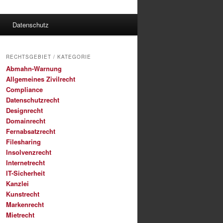
Datenschutz
RECHTSGEBIET / KATEGORIE
Abmahn-Warnung
Allgemeines Zivilrecht
Compliance
Datenschutzrecht
Designrecht
Domainrecht
Fernabsatzrecht
Filesharing
Insolvenzrecht
Internetrecht
IT-Sicherheit
Kanzlei
Kunstrecht
Markenrecht
Mietrecht