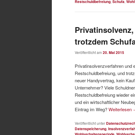
Restschuldbefreiung
,
Schufa
,
Wohl
Privatinsolvenz
trotzdem Schufa
Veröffentlicht am
20. Mai 2015
Privatinsolvenzverfahren und 
Restschuldbefreiung, und trot
neuer Handyvertrag, kein Kauf 
Unternehmer? Viele Schuldner 
Restschuldbefreiung wieder ein
und ein wirtschaftlicher Neube
Eintrag im Weg?
Weiterlesen
Veröffentlicht unter
Datenschutzrech
Datenspeicherung
,
Insolvenzverfa
Wohlverhaltensperiode
,
Wohlverha