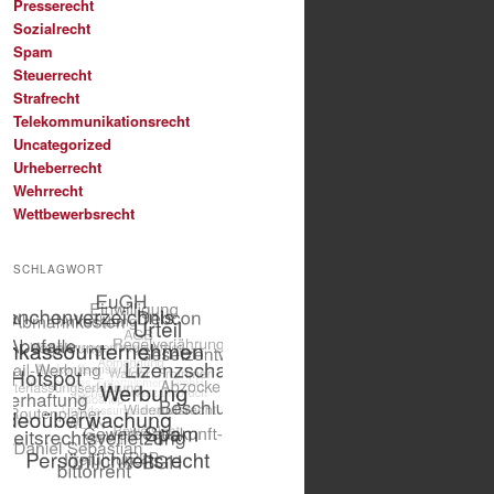
Presserecht
Sozialrecht
Spam
Steuerrecht
Strafrecht
Telekommunikationsrecht
Uncategorized
Urheberrecht
Wehrrecht
Wettbewerbsrecht
SCHLAGWORT