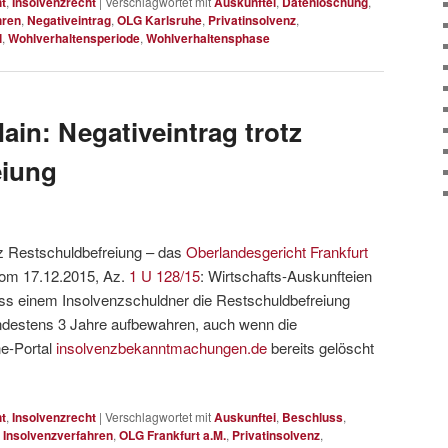
t
,
Insolvenzrecht
|
Verschlagwortet mit
Auskunftei
,
Datenlöschung
,
hren
,
Negativeintrag
,
OLG Karlsruhe
,
Privatinsolvenz
,
l
,
Wohlverhaltensperiode
,
Wohlverhaltensphase
ain: Negativeintrag trotz
eiung
tz Restschuldbefreiung – das
Oberlandesgericht Frankfurt
vom 17.12.2015, Az.
1 U 128/15
: Wirtschafts-Auskunfteien
ass einem Insolvenzschuldner die Restschuldbefreiung
mindestens 3 Jahre aufbewahren, auch wenn die
e-Portal
insolvenzbekanntmachungen.de
bereits gelöscht
t
,
Insolvenzrecht
|
Verschlagwortet mit
Auskunftei
,
Beschluss
,
,
Insolvenzverfahren
,
OLG Frankfurt a.M.
,
Privatinsolvenz
,