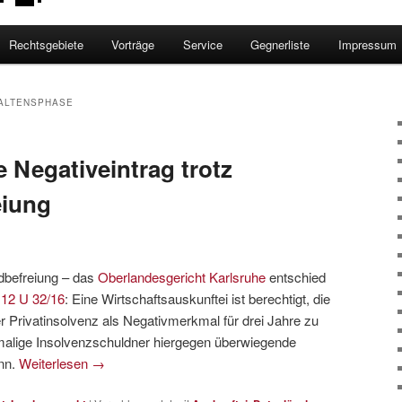
Rechtsgebiete
Vorträge
Service
Gegnerliste
Impressum
ALTENSPHASE
re Negativeintrag trotz
eiung
ldbefreiung – das
Oberlandesgericht Karlsruhe
entschied
.
12 U 32/16
: Eine Wirtschaftsauskunftei ist berechtigt, die
r Privatinsolvenz als Negativmerkmal für drei Jahre zu
malige Insolvenzschuldner hiergegen überwiegende
nn.
Weiterlesen
→