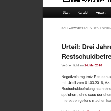
Hauptmenü
Start
Kanzlei
Anwalt
SCHLAGWORTARCHIV:
WOHLVERH
Urteil: Drei Jah
Restschuldbefr
Veröffentlicht am
24. Mai 2016
Negativeintrag trotz Restschu
mit Urteil vom 01.03.2016, Az
Restschuldbefreiung nach eine
speichern, ohne dass der ehe
Interessen geltend machen ka