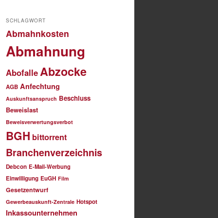
SCHLAGWORT
Abmahnkosten
Abmahnung
Abzocke
Abofalle
Anfechtung
AGB
Beschluss
Auskunftsanspruch
Beweislast
Beweisverwertungsverbot
BGH
bittorrent
Branchenverzeichnis
Debcon
E-Mail-Werbung
Einwilligung
EuGH
Film
Gesetzentwurf
Hotspot
Gewerbeauskunft-Zentrale
Inkassounternehmen