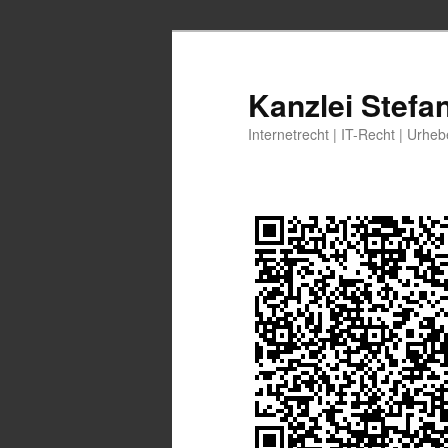
Zum
Zum
primären
sekundären
Inhalt
Inhalt
Kanzlei Stefa
springen
springen
Internetrecht | IT-Recht | Urhe