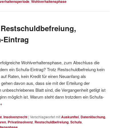
verhaltensperiode
,
Wohlverhaltensphase
, Restschuldbefreiung,
-Eintrag
erfolgreiche Wohlverhaltensphase, zum Abschluss die
zdem ein Schufa-Eintrag? Trotz Restschuldbefreiung kein
auf Raten, kein Kredit für einen Neuanfang als
gehen davon aus, dass sie mit der Erteilung der
 unbeschriebenes Blatt sind, die Vergangenheit getilgt ist
ginn möglich ist. Warum steht dann trotzdem ein Schufa-
→
t
,
Insolvenzrecht
|
Verschlagwortet mit
Auskunftei
,
Datenlöschung
,
hren
,
Privatinsolvenz
,
Restschuldbefreiung
,
Schufa
,
ltensphase