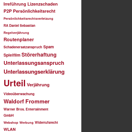
Irreführung
Lizenzschaden
P2P
Persönlichkeitsrecht
Persönlichkeitsrechtsverletzung
RA Daniel Sebastian
Regelverjährung
Routenplaner
Spam
Schadenersatzanspruch
Störerhaftung
Spielfilm
Unterlassungsanspruch
Unterlassungserklärung
Urteil
Verjährung
Videoüberwachung
Waldorf Frommer
Warner Bros. Entertainment
GmbH
Widerrufsrecht
Webshop
Werbung
WLAN