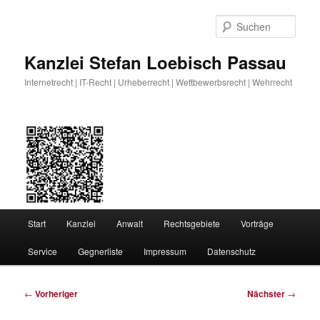
Zum
primären
Such
Inhalt
springen
Kanzlei Stefan Loebisch Passau
Internetrecht | IT-Recht | Urheberrecht | Wettbewerbsrecht | Wehrrecht
Hauptmenü
Start
Kanzlei
Anwalt
Rechtsgebiete
Vorträge
Service
Gegnerliste
Impressum
Datenschutz
Beitragsnavigation
←
Vorheriger
Nächster
→