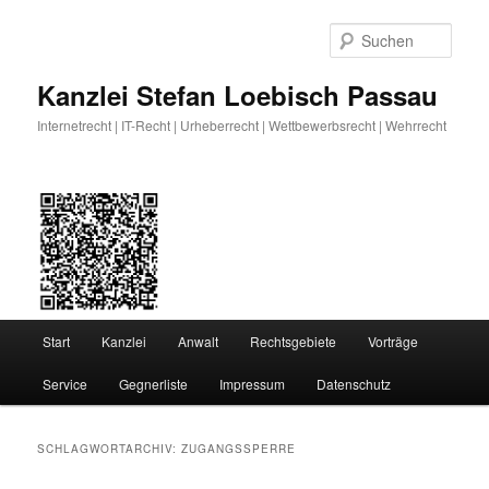
Zum
Zum
primären
sekundären
Such
Inhalt
Inhalt
springen
springen
Kanzlei Stefan Loebisch Passau
Internetrecht | IT-Recht | Urheberrecht | Wettbewerbsrecht | Wehrrecht
Hauptmenü
Start
Kanzlei
Anwalt
Rechtsgebiete
Vorträge
Service
Gegnerliste
Impressum
Datenschutz
SCHLAGWORTARCHIV:
ZUGANGSSPERRE