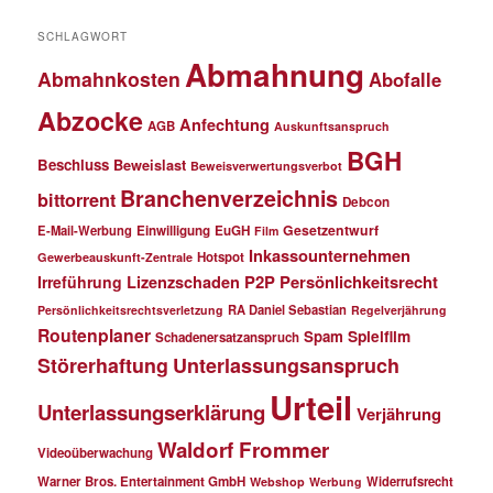
SCHLAGWORT
Abmahnung
Abmahnkosten
Abofalle
Abzocke
Anfechtung
AGB
Auskunftsanspruch
BGH
Beschluss
Beweislast
Beweisverwertungsverbot
Branchenverzeichnis
bittorrent
Debcon
Gesetzentwurf
E-Mail-Werbung
Einwilligung
EuGH
Film
Inkassounternehmen
Hotspot
Gewerbeauskunft-Zentrale
P2P
Persönlichkeitsrecht
Irreführung
Lizenzschaden
RA Daniel Sebastian
Persönlichkeitsrechtsverletzung
Regelverjährung
Routenplaner
Spielfilm
Spam
Schadenersatzanspruch
Störerhaftung
Unterlassungsanspruch
Urteil
Unterlassungserklärung
Verjährung
Waldorf Frommer
Videoüberwachung
Warner Bros. Entertainment GmbH
Widerrufsrecht
Webshop
Werbung