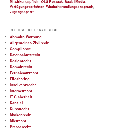
Mitwirkungspflicht
,
OLG Rostock
,
Social Media
,
Verfügungsverfahren
,
Wiederherstellungsanspruch
,
Zugangssperre
RECHTSGEBIET / KATEGORIE
Abmahn-Warnung
Allgemeines Zivilrecht
Compliance
Datenschutzrecht
Designrecht
Domainrecht
Fernabsatzrecht
Filesharing
Insolvenzrecht
Internetrecht
IT-Sicherheit
Kanzlei
Kunstrecht
Markenrecht
Mietrecht
Presserecht