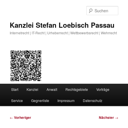
Zum
primären
Such
Inhalt
springen
Kanzlei Stefan Loebisch Passau
Internetrecht | IT-Recht | Urheberrecht | Wettbewerbsrecht | Wehrrecht
Hauptmenü
Start
Kanzlei
Anwalt
Rechtsgebiete
Vorträge
Service
Gegnerliste
Impressum
Datenschutz
Beitragsnavigation
←
Vorheriger
Nächster
→