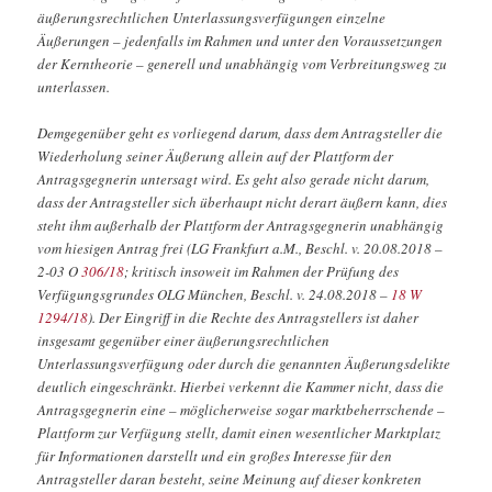
äußerungsrechtlichen Unterlassungsverfügungen einzelne
Äußerungen – jedenfalls im Rahmen und unter den Voraussetzungen
der Kerntheorie – generell und unabhängig vom Verbreitungsweg zu
unterlassen.
Demgegenüber geht es vorliegend darum, dass dem Antragsteller die
Wiederholung seiner Äußerung allein auf der Plattform der
Antragsgegnerin untersagt wird. Es geht also gerade nicht darum,
dass der Antragsteller sich überhaupt nicht derart äußern kann, dies
steht ihm außerhalb der Plattform der Antragsgegnerin unabhängig
vom hiesigen Antrag frei (LG Frankfurt a.M., Beschl. v. 20.08.2018 –
2-03 O
306/18
; kritisch insoweit im Rahmen der Prüfung des
Verfügungsgrundes OLG München, Beschl. v. 24.08.2018 –
18 W
1294/18
). Der Eingriff in die Rechte des Antragstellers ist daher
insgesamt gegenüber einer äußerungsrechtlichen
Unterlassungsverfügung oder durch die genannten Äußerungsdelikte
deutlich eingeschränkt. Hierbei verkennt die Kammer nicht, dass die
Antragsgegnerin eine – möglicherweise sogar marktbeherrschende –
Plattform zur Verfügung stellt, damit einen wesentlicher Marktplatz
für Informationen darstellt und ein großes Interesse für den
Antragsteller daran besteht, seine Meinung auf dieser konkreten