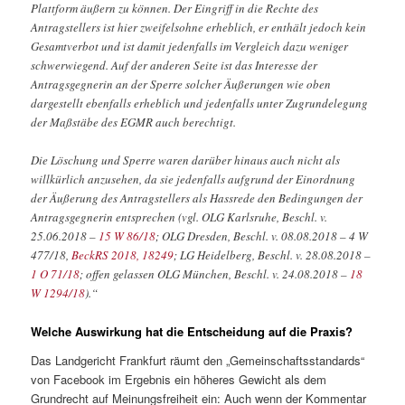
Plattform äußern zu können. Der Eingriff in die Rechte des
Antragstellers ist hier zweifelsohne erheblich, er enthält jedoch kein
Gesamtverbot und ist damit jedenfalls im Vergleich dazu weniger
schwerwiegend. Auf der anderen Seite ist das Interesse der
Antragsgegnerin an der Sperre solcher Äußerungen wie oben
dargestellt ebenfalls erheblich und jedenfalls unter Zugrundelegung
der Maßstäbe des EGMR auch berechtigt.
Die Löschung und Sperre waren darüber hinaus auch nicht als
willkürlich anzusehen, da sie jedenfalls aufgrund der Einordnung
der Äußerung des Antragstellers als Hassrede den Bedingungen der
Antragsgegnerin entsprechen (vgl. OLG Karlsruhe, Beschl. v.
25.06.2018 –
15 W 86/18
; OLG Dresden, Beschl. v. 08.08.2018 – 4 W
477/18,
BeckRS 2018, 18249
; LG Heidelberg, Beschl. v. 28.08.2018 –
1 O 71/18
; offen gelassen OLG München, Beschl. v. 24.08.2018 –
18
W 1294/18
).“
Welche Auswirkung hat die Entscheidung auf die Praxis?
Das Landgericht Frankfurt räumt den „Gemeinschaftsstandards“
von Facebook im Ergebnis ein höheres Gewicht als dem
Grundrecht auf Meinungsfreiheit ein: Auch wenn der Kommentar