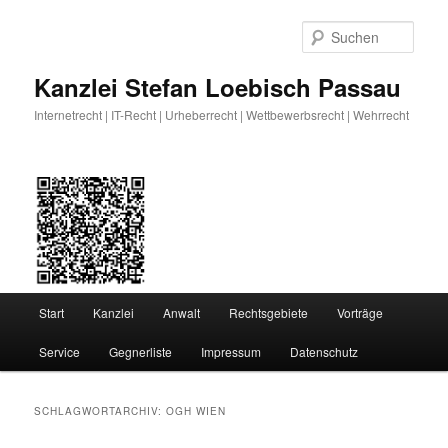
Zum
Zum
primären
sekundären
Such
Inhalt
Inhalt
springen
springen
Kanzlei Stefan Loebisch Passau
Internetrecht | IT-Recht | Urheberrecht | Wettbewerbsrecht | Wehrrecht
Hauptmenü
Start
Kanzlei
Anwalt
Rechtsgebiete
Vorträge
Service
Gegnerliste
Impressum
Datenschutz
SCHLAGWORTARCHIV:
OGH WIEN