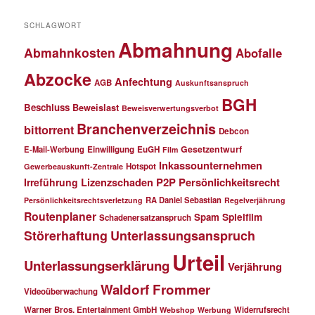
SCHLAGWORT
Abmahnung
Abmahnkosten
Abofalle
Abzocke
Anfechtung
AGB
Auskunftsanspruch
BGH
Beschluss
Beweislast
Beweisverwertungsverbot
Branchenverzeichnis
bittorrent
Debcon
Gesetzentwurf
E-Mail-Werbung
Einwilligung
EuGH
Film
Inkassounternehmen
Hotspot
Gewerbeauskunft-Zentrale
P2P
Persönlichkeitsrecht
Irreführung
Lizenzschaden
RA Daniel Sebastian
Persönlichkeitsrechtsverletzung
Regelverjährung
Routenplaner
Spielfilm
Spam
Schadenersatzanspruch
Störerhaftung
Unterlassungsanspruch
Urteil
Unterlassungserklärung
Verjährung
Waldorf Frommer
Videoüberwachung
Warner Bros. Entertainment GmbH
Widerrufsrecht
Webshop
Werbung