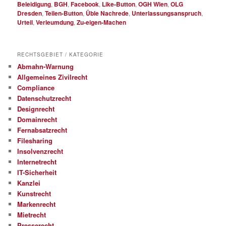
Beleidigung
,
BGH
,
Facebook
,
Like-Button
,
OGH Wien
,
OLG
Dresden
,
Teilen-Button
,
Üble Nachrede
,
Unterlassungsanspruch
,
Urteil
,
Verleumdung
,
Zu-eigen-Machen
RECHTSGEBIET / KATEGORIE
Abmahn-Warnung
Allgemeines Zivilrecht
Compliance
Datenschutzrecht
Designrecht
Domainrecht
Fernabsatzrecht
Filesharing
Insolvenzrecht
Internetrecht
IT-Sicherheit
Kanzlei
Kunstrecht
Markenrecht
Mietrecht
Presserecht