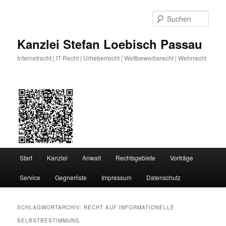
Zum
Zum
primären
sekundären
Such
Inhalt
Inhalt
springen
springen
Kanzlei Stefan Loebisch Passau
Internetrecht | IT-Recht | Urheberrecht | Wettbewerbsrecht | Wehrrecht
Hauptmenü
Start
Kanzlei
Anwalt
Rechtsgebiete
Vorträge
Service
Gegnerliste
Impressum
Datenschutz
SCHLAGWORTARCHIV:
RECHT AUF INFORMATIONELLE
SELBSTBESTIMMUNG