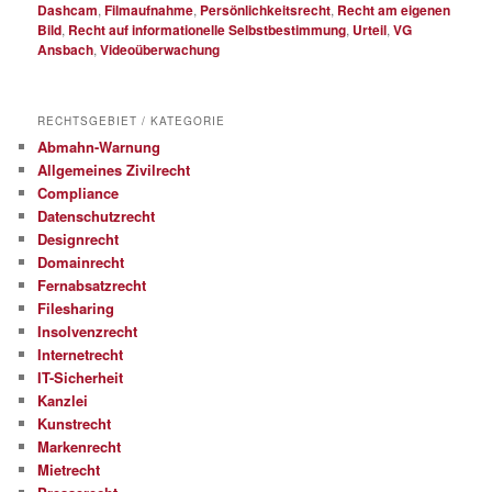
Dashcam
,
Filmaufnahme
,
Persönlichkeitsrecht
,
Recht am eigenen
Bild
,
Recht auf informationelle Selbstbestimmung
,
Urteil
,
VG
Ansbach
,
Videoüberwachung
RECHTSGEBIET / KATEGORIE
Abmahn-Warnung
Allgemeines Zivilrecht
Compliance
Datenschutzrecht
Designrecht
Domainrecht
Fernabsatzrecht
Filesharing
Insolvenzrecht
Internetrecht
IT-Sicherheit
Kanzlei
Kunstrecht
Markenrecht
Mietrecht