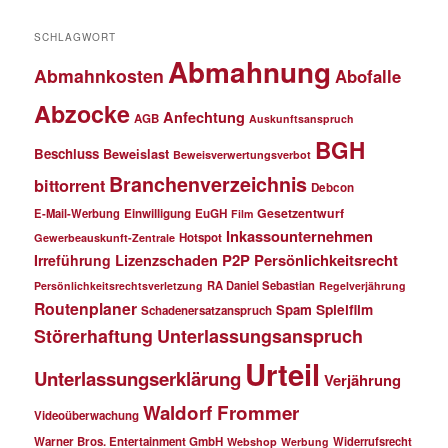
SCHLAGWORT
Abmahnung
Abmahnkosten
Abofalle
Abzocke
Anfechtung
AGB
Auskunftsanspruch
BGH
Beschluss
Beweislast
Beweisverwertungsverbot
Branchenverzeichnis
bittorrent
Debcon
Gesetzentwurf
E-Mail-Werbung
Einwilligung
EuGH
Film
Inkassounternehmen
Hotspot
Gewerbeauskunft-Zentrale
P2P
Persönlichkeitsrecht
Irreführung
Lizenzschaden
RA Daniel Sebastian
Persönlichkeitsrechtsverletzung
Regelverjährung
Routenplaner
Spielfilm
Spam
Schadenersatzanspruch
Störerhaftung
Unterlassungsanspruch
Urteil
Unterlassungserklärung
Verjährung
Waldorf Frommer
Videoüberwachung
Warner Bros. Entertainment GmbH
Widerrufsrecht
Webshop
Werbung