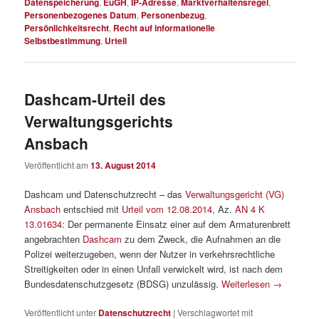
Datenspeicherung
,
EuGH
,
IP-Adresse
,
Marktverhaltensregel
,
Personenbezogenes Datum
,
Personenbezug
,
Persönlichkeitsrecht
,
Recht auf informationelle
Selbstbestimmung
,
Urteil
Dashcam-Urteil des
Verwaltungsgerichts
Ansbach
Veröffentlicht am
13. August 2014
Dashcam und Datenschutzrecht – das
Verwaltungsgericht (VG)
Ansbach
entschied mit
Urteil vom 12.08.2014
, Az.
AN 4 K
13.01634
: Der permanente Einsatz einer auf dem Armaturenbrett
angebrachten
Dashcam
zu dem Zweck, die Aufnahmen an die
Polizei weiterzugeben, wenn der Nutzer in verkehrsrechtliche
Streitigkeiten oder in einen Unfall verwickelt wird, ist nach dem
Bundesdatenschutzgesetz (BDSG) unzulässig.
Weiterlesen
→
Veröffentlicht unter
Datenschutzrecht
|
Verschlagwortet mit