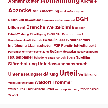
Abmahnkosten
Abofalle
Abzocke
Anfechtung
AGB
Auskunftsanspruch
BGH
Beschluss
Beweislast
Beweisverwertungsverbot
Branchenverzeichnis
bittorrent
Debcon
Gesetzentwurf
E-Mail-Werbung
Einwilligung
EuGH
Film
Inkassounternehmen
Hotspot
Gewerbeauskunft-Zentrale
P2P
Persönlichkeitsrecht
Irreführung
Lizenzschaden
RA Daniel Sebastian
Persönlichkeitsrechtsverletzung
Regelverjährung
Routenplaner
Spielfilm
Spam
Schadenersatzanspruch
Störerhaftung
Unterlassungsanspruch
Urteil
Unterlassungserklärung
Verjährung
Waldorf Frommer
Videoüberwachung
Warner Bros. Entertainment GmbH
Widerrufsrecht
Webshop
Werbung
WLAN