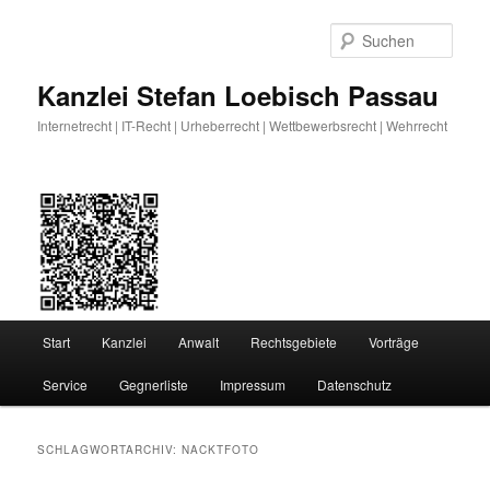
Zum
Zum
primären
sekundären
Such
Inhalt
Inhalt
springen
springen
Kanzlei Stefan Loebisch Passau
Internetrecht | IT-Recht | Urheberrecht | Wettbewerbsrecht | Wehrrecht
Hauptmenü
Start
Kanzlei
Anwalt
Rechtsgebiete
Vorträge
Service
Gegnerliste
Impressum
Datenschutz
SCHLAGWORTARCHIV:
NACKTFOTO