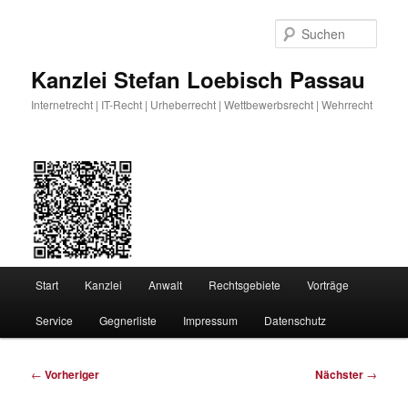
Zum
primären
Such
Inhalt
springen
Kanzlei Stefan Loebisch Passau
Internetrecht | IT-Recht | Urheberrecht | Wettbewerbsrecht | Wehrrecht
Hauptmenü
Start
Kanzlei
Anwalt
Rechtsgebiete
Vorträge
Service
Gegnerliste
Impressum
Datenschutz
Beitragsnavigation
←
Vorheriger
Nächster
→