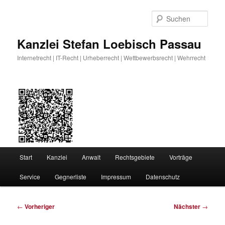
Zum
primären
Such
Inhalt
springen
Kanzlei Stefan Loebisch Passau
Internetrecht | IT-Recht | Urheberrecht | Wettbewerbsrecht | Wehrrecht
Hauptmenü
Start
Kanzlei
Anwalt
Rechtsgebiete
Vorträge
Service
Gegnerliste
Impressum
Datenschutz
Beitragsnavigation
←
Vorheriger
Nächster
→